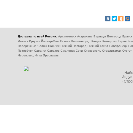
Доставка по всей России:
Архангельск
Астрахань
Барнаул
Белгород
Братск
Ижевск
Иркутск
Йошкар-Ола
Казань
Калининград
Калуга
Кемерово
Киров
Ком
Набережные Челны
Нальчик
Нижний Новгород
Нижний Тагил
Новокузнецк
Но
Петербург
Саранск
Саратов
Смоленск
Сочи
Ставрополь
Стерлитамак
Сургут
Череповец
Чита
Ярославль
г. На
Индуст
«Стро