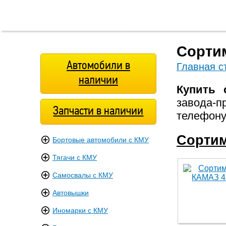
Главная
О
Модельный
Фотога
страница
компании
ряд
Сорти
Автомобили в
Главная с
наличии
Купить 
завода-
Запчасти в наличии
телефон
Сортим
Бортовые автомобили с КМУ
Тягачи с КМУ
Самосвалы с КМУ
Автовышки
Иномарки с КМУ