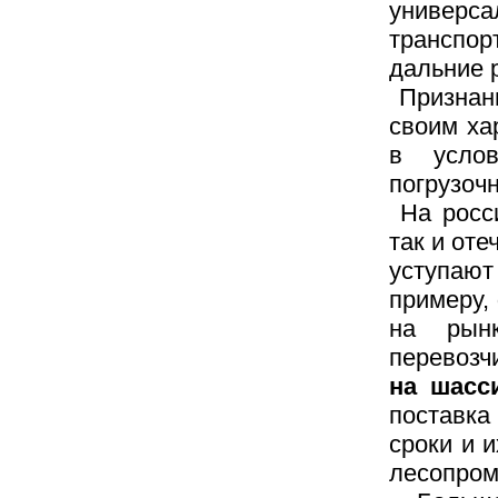
универса
транспо
дальние 
Призна
своим ха
в услов
погрузочн
На росс
так и от
уступ
примеру,
на рынк
перевозч
на шасс
поставка
сроки и 
лесопро