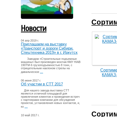
Сортим
Новости
04 апр 2019 г.
Приглашаем на выставку
«Транспорт и дороги Сибири.
Спецтехника 2019» в г. Иркутск
Заводом «Строительные подъемные
машины» был произведен монтаж КМУ HIAB
190TM-6 грузоподъемностью 8 тонн, с
отрицательным наклоном стрелы на
Сортиме
...
давальческое
КАМАЗ-
06 июня 2017 г.
Об участии в СТТ 2017
Для нашего завода выставка СТТ
является отличной площадкой для
привлечения клиентов и проведения встреч
с партнерами компании для обсуждения
проектов, установления новых контактов, и,
...
ко
Сортим
10 май 2017 г.