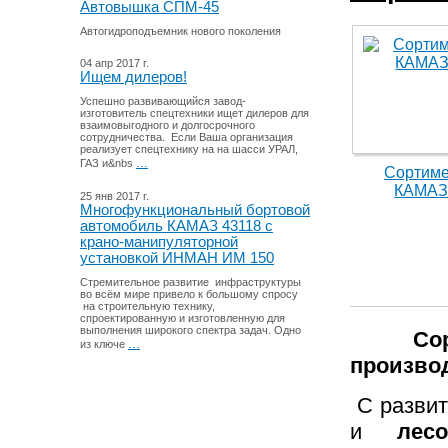
Автовышка СПМ-45
Автогидроподъемник нового поколения
04 апр 2017 г.
Ищем дилеров!
Успешно развивающийся завод-
изготовитель спецтехники ищет дилеров для
взаимовыгодного и долгосрочного
сотрудничества. Если Ваша организация
реализует спецтехнику на на шасси УРАЛ,
...
ГАЗ и&nbs
Сортиме
КАМАЗ
25 янв 2017 г.
Многофункциональный бортовой
автомобиль КАМАЗ 43118 с
крано-манипуляторной
установкой ИНМАН ИМ 150
Стремительное развитие инфраструктуры
во всём мире привело к большому спросу
на строительную технику,
спроектированную и изготовленную для
выполнения широкого спектра задач. Одно
Сортим
...
из ключе
произво
С разви
и
лес