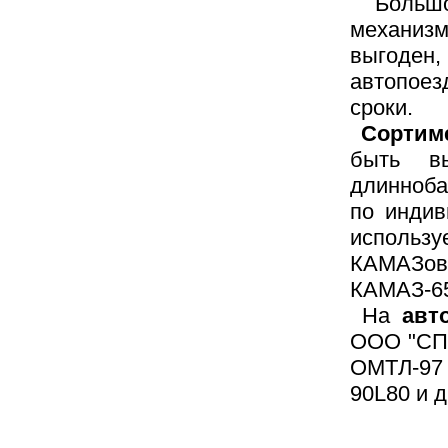
Больш
механи
выгоден,
автопоез
сроки.
Сортим
быть в
длинноба
по индив
испол
КАМАЗо
КАМАЗ-65
На
авт
ООО "СПМ
ОМТЛ-97
90L80 и 