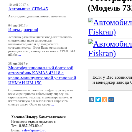
(Модель 73
10 май 2017 г.
Автовышка СПМ-45
Автогидроподъемник нового поколения
04 апр 2017 г.
Ищем дилеров!
Успешно развивающийся завод-изготовитель
спецтехники ищет дилеров для
взаимовыгодного и долгосрочного
сотрудничества. Если Ваша организация
реализует спецтехнику на на шасси УРАЛ, ГАЗ
и&nbs
...
25 янв 2017 г.
Многофункциональный бортовой
автомобиль КАМАЗ 43118 с
Если у Вас возникли
крано-манипуляторной установкой
и менеджер завода 
ИНМАН ИМ 150
Стремительное развитие инфраструктуры во
всём мире привело к большому спросу на
строительную технику, спроектированную и
изготовленную для выполнения широкого
спектра задач. Одно из ключе
...
Хасанов Ильнур Хаматсалихович
Начальник отдела маркетинга
Тел.: 8-987-263-80-40
E-mail:
sale@spmavto.ru