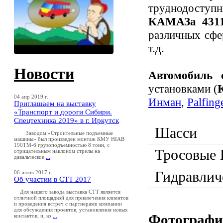
труднодоступ
КАМАЗа 43
различных сфер
т.д.
Новости
Автомобиль
установками (
04 апр 2019 г.
Инман
,
Palfing
Приглашаем на выставку
«Транспорт и дороги Сибири.
Спецтехника 2019» в г. Иркутск
Шасси
Заводом «Строительные подъемные
машины» был произведен монтаж КМУ HIAB
190TM-6 грузоподъемностью 8 тонн, с
Тросовые
отрицательным наклоном стрелы на
давальческое
...
Гидравлич
06 июня 2017 г.
Об участии в СТТ 2017
Для нашего завода выставка СТТ является
отличной площадкой для привлечения клиентов
и проведения встреч с партнерами компании
для обсуждения проектов, установления новых
Фотографи
контактов, и, ко
...