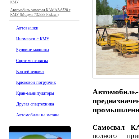
КМУ
Автомобиль самосвал КАМАЗ-6520 с
КМУ (Модель 732338 Fiskran)
Автовышки
Иномарки с КМУ
Буровые машины
Сортиментовозы
Контейнеровоз
Крюковой погрузчик
Автомобил
Кран-манипуляторы
предназначе
Другая спецтехника
промышленны
Автомобили на метане
Самосвал 
полного при