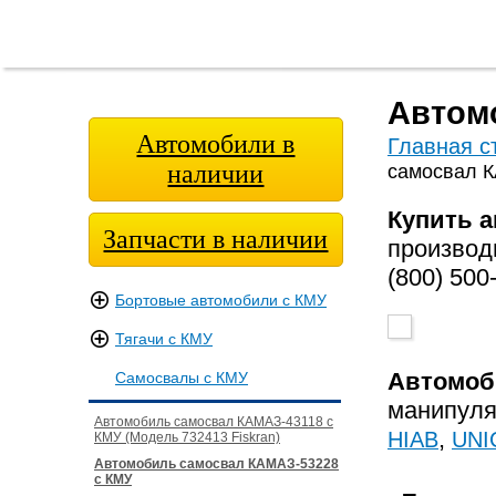
Главная
О
Модельный
Фотога
страница
компании
ряд
Автом
Автомобили в
Главная с
наличии
самосвал 
Купить 
Запчасти в наличии
произво
(800) 500
Бортовые автомобили с КМУ
Тягачи с КМУ
Автомо
Самосвалы с КМУ
манипул
Автомобиль самосвал КАМАЗ-43118 с
,
HIAB
UNI
КМУ (Модель 732413 Fiskran)
Автомобиль самосвал КАМАЗ-53228
с КМУ