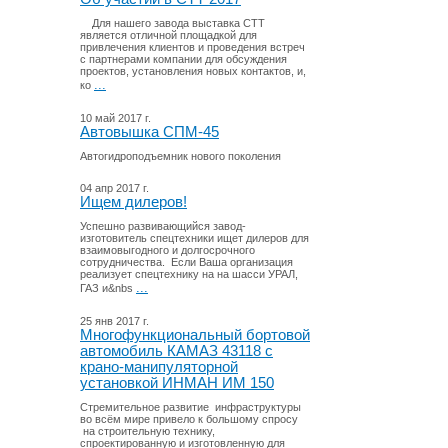
Для нашего завода выставка СТТ
является отличной площадкой для
привлечения клиентов и проведения встреч
с партнерами компании для обсуждения
проектов, установления новых контактов, и,
...
ко
10 май 2017 г.
Автовышка СПМ-45
Автогидроподъемник нового поколения
04 апр 2017 г.
Ищем дилеров!
Успешно развивающийся завод-
изготовитель спецтехники ищет дилеров для
взаимовыгодного и долгосрочного
сотрудничества. Если Ваша организация
реализует спецтехнику на на шасси УРАЛ,
...
ГАЗ и&nbs
25 янв 2017 г.
Многофункциональный бортовой
автомобиль КАМАЗ 43118 с
крано-манипуляторной
установкой ИНМАН ИМ 150
Стремительное развитие инфраструктуры
во всём мире привело к большому спросу
на строительную технику,
спроектированную и изготовленную для