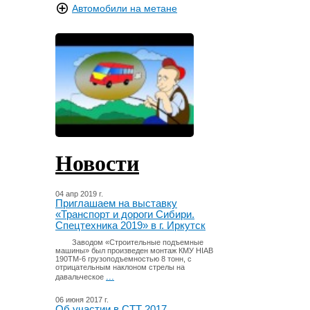
Автомобили на метане
Новости
04 апр 2019 г.
Приглашаем на выставку
«Транспорт и дороги Сибири.
Спецтехника 2019» в г. Иркутск
Заводом «Строительные подъемные
машины» был произведен монтаж КМУ HIAB
190TM-6 грузоподъемностью 8 тонн, с
отрицательным наклоном стрелы на
...
давальческое
06 июня 2017 г.
Об участии в СТТ 2017