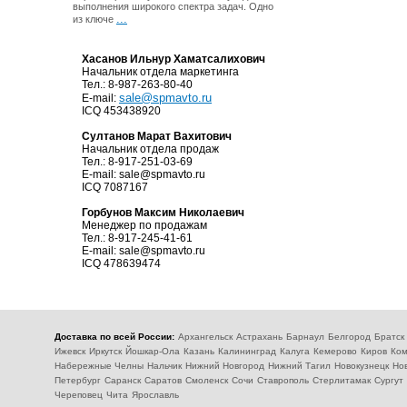
выполнения широкого спектра задач. Одно
...
из ключе
Хасанов Ильнур Хаматсалихович
Начальник отдела маркетинга
Тел.: 8-987-263-80-40
sale@spmavto.ru
E-mail:
ICQ 453438920
Султанов Марат Вахитович
Начальник отдела продаж
Тел.: 8-917-251-03-69
E-mail:
sale@spmavto.ru
ICQ 7087167
Горбунов Максим Николаевич
Менеджер по продажам
Тел.: 8-917-245-41-61
E-mail:
sale@spmavto.ru
ICQ 478639474
Доставка по всей России:
Архангельск
Астрахань
Барнаул
Белгород
Братск
Ижевск
Иркутск
Йошкар-Ола
Казань
Калининград
Калуга
Кемерово
Киров
Ком
Набережные Челны
Нальчик
Нижний Новгород
Нижний Тагил
Новокузнецк
Но
Петербург
Саранск
Саратов
Смоленск
Сочи
Ставрополь
Стерлитамак
Сургут
Череповец
Чита
Ярославль