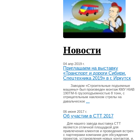
Новости
04 апр 2019 г.
Приглашаем на выставку
«Транспорт и дороги Сибири.
Спецтехника 2019» в г. Иркутск
Заводом «Строительные подъемные
машины» был произведен монтаж КМУ HIAB
190TM-6 грузоподъемностью 8 тонн, с
отрицательным наклоном стрелы на
...
давальческое
06 июня 2017 г.
Об участии в СТТ 2017
Для нашего завода выставка СТТ
является отличной площадкой для
привлечения клиентов и проведения встреч
с партнерами компании для обсуждения
проектов, установления новых контактов, и,