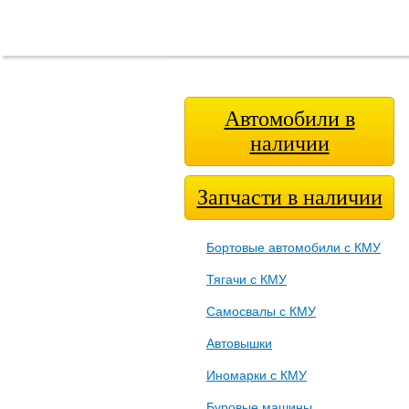
Главная
О
Модел
страница
компании
ря
Автомобили в
наличии
Запчасти в наличии
Бортовые автомобили с КМУ
Тягачи с КМУ
Самосвалы с КМУ
Автовышки
Иномарки с КМУ
Буровые машины