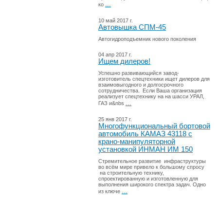
...
ко
10 май 2017 г.
Автовышка СПМ-45
Автогидроподъемник нового поколения
04 апр 2017 г.
Ищем дилеров!
Успешно развивающийся завод-
изготовитель спецтехники ищет дилеров для
взаимовыгодного и долгосрочного
сотрудничества. Если Ваша организация
реализует спецтехнику на на шасси УРАЛ,
...
ГАЗ и&nbs
25 янв 2017 г.
Многофункциональный бортовой
автомобиль КАМАЗ 43118 с
крано-манипуляторной
установкой ИНМАН ИМ 150
Стремительное развитие инфраструктуры
во всём мире привело к большому спросу
на строительную технику,
спроектированную и изготовленную для
выполнения широкого спектра задач. Одно
...
из ключе