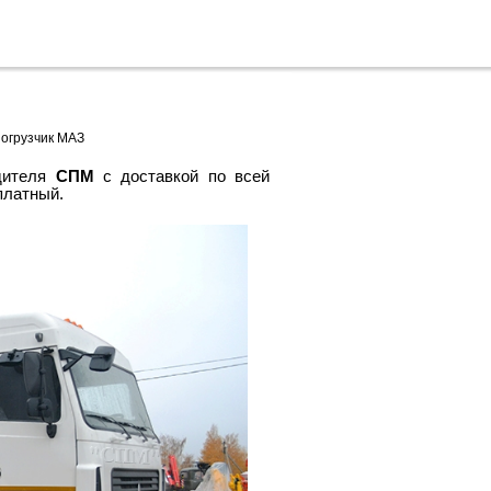
Черный
ры
Сервис
Контакты
список
погрузчик МАЗ
дителя
СПМ
с доставкой по всей
сплатны
й.