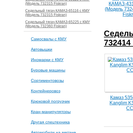
КАМАЗ-431
(Модель 732315 Fiskran)
(Модель 732
Седельный тягач КАМАЗ-65116 с КМУ
Fisk
(Модель 732315 Fiskran)
Седельный тягач КАМАЗ-65225 с КМУ
(Модель 732360 Fiskran)
Седель
Самосвалы с КМУ
732414 
Автовышки
Иномарки с КМУ
Буровые машины
Сортиментовозы
Контейнеровоз
Камаз 535
Крюковой погрузчик
Kanglim K
СС
Кран-манипуляторы
Другая спецтехника
Автомобили на метане