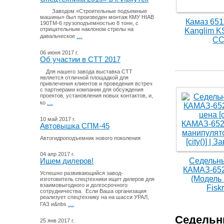
Заводом «Строительные подъемные
машины» был произведен монтаж КМУ HIAB
Камаз 651
190TM-6 грузоподъемностью 8 тонн, с
отрицательным наклоном стрелы на
Kanglim K
...
давальческое
СС
06 июня 2017 г.
Об участии в СТТ 2017
Для нашего завода выставка СТТ
является отличной площадкой для
привлечения клиентов и проведения встреч
с партнерами компании для обсуждения
проектов, установления новых контактов, и,
...
ко
10 май 2017 г.
Автовышка СПМ-45
Автогидроподъемник нового поколения
04 апр 2017 г.
Седельны
Ищем дилеров!
КАМАЗ-652
Успешно развивающийся завод-
(Модель
изготовитель спецтехники ищет дилеров для
взаимовыгодного и долгосрочного
Fisk
сотрудничества. Если Ваша организация
реализует спецтехнику на на шасси УРАЛ,
...
ГАЗ и&nbs
Седельн
25 янв 2017 г.