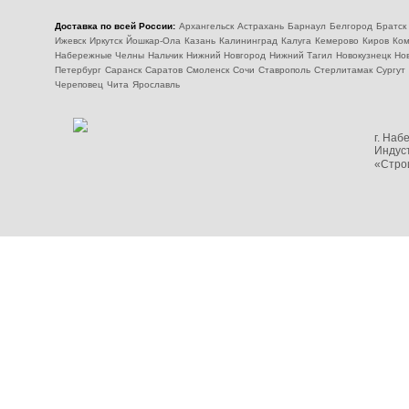
Доставка по всей России:
Архангельск
Астрахань
Барнаул
Белгород
Братск
Ижевск
Иркутск
Йошкар-Ола
Казань
Калининград
Калуга
Кемерово
Киров
Ком
Набережные Челны
Нальчик
Нижний Новгород
Нижний Тагил
Новокузнецк
Но
Петербург
Саранск
Саратов
Смоленск
Сочи
Ставрополь
Стерлитамак
Сургут
Череповец
Чита
Ярославль
г. На
Индуст
«Стро