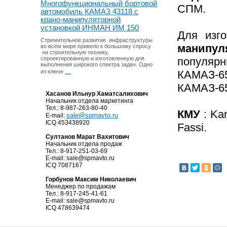
Многофункциональный бортовой
СПМ.
автомобиль КАМАЗ 43118 с
крано-манипуляторной
установкой ИНМАН ИМ 150
Для изго
Стремительное развитие инфраструктуры
манипул
во всём мире привело к большому спросу
на строительную технику,
спроектированную и изготовленную для
популяр
выполнения широкого спектра задач. Одно
...
из ключе
КАМАЗ-6
КАМАЗ-65
Хасанов Ильнур Хаматсалихович
Начальник отдела маркетинга
Тел.: 8-987-263-80-40
КМУ
:
Kan
sale@spmavto.ru
E-mail:
ICQ 453438920
Fassi.
Султанов Марат Вахитович
Начальник отдела продаж
Тел.: 8-917-251-03-69
E-mail:
sale@spmavto.ru
ICQ 7087167
Горбунов Максим Николаевич
Менеджер по продажам
Тел.: 8-917-245-41-61
E-mail:
sale@spmavto.ru
ICQ 478639474