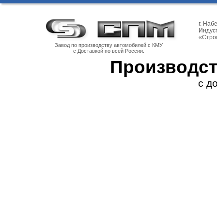
г. На
Индуст
«Стро
Завод по производству автомобилей с КМУ
с Доставкой по всей России.
Производст
с д