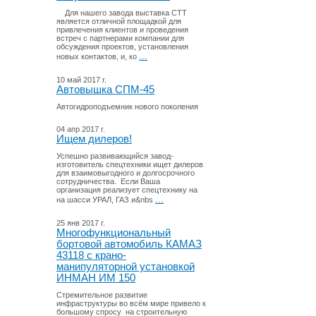
Для нашего завода выставка СТТ
является отличной площадкой для
привлечения клиентов и проведения
встреч с партнерами компании для
обсуждения проектов, установления
...
новых контактов, и, ко
10 май 2017 г.
Автовышка СПМ-45
Автогидроподъемник нового поколения
04 апр 2017 г.
Ищем дилеров!
Успешно развивающийся завод-
изготовитель спецтехники ищет дилеров
для взаимовыгодного и долгосрочного
сотрудничества. Если Ваша
организация реализует спецтехнику на
...
на шасси УРАЛ, ГАЗ и&nbs
25 янв 2017 г.
Многофункциональный
бортовой автомобиль КАМАЗ
43118 с крано-
манипуляторной установкой
ИНМАН ИМ 150
Стремительное развитие
инфраструктуры во всём мире привело к
большому спросу на строительную