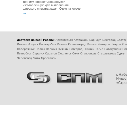
технику, спроектированную и
изготовленную для выполнения
широкого спектра задач. Одно из ключе
...
Доставка по всей России:
Архангельск
Астрахань
Барнаул
Белгород
Братск
Ижевск
Иркутск
Йошкар-Ола
Казань
Калининград
Калуга
Кемерово
Киров
Ком
Набережные Челны
Нальчик
Нижний Новгород
Нижний Тагил
Новокузнецк
Но
Петербург
Саранск
Саратов
Смоленск
Сочи
Ставрополь
Стерлитамак
Сургут
Череповец
Чита
Ярославль
г. На
Индуст
«Стро