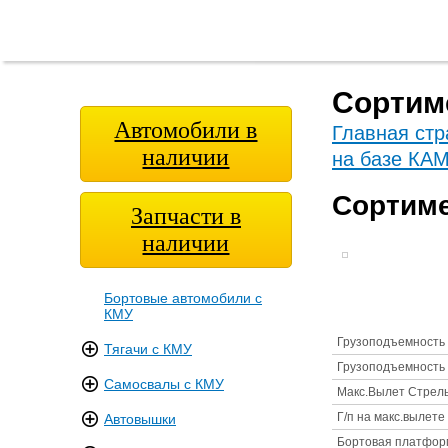
Главная
О
Модельный
Фотога
страница
компании
ряд
Сортим
Автомобили в
Главная стр
наличии
на базе КА
Сортиме
Запчасти в
наличии
Бортовые автомобили с
КМУ
Грузоподъемность 
Тягачи с КМУ
Грузоподъемность 
Самосвалы с КМУ
Макс.Вылет Стрел
Г/п на макс.вылете
Автовышки
Бортовая платфор