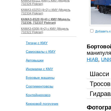
КАМАЗ-65111 (6х6) с КМУ (Модель
732326 Fiskran)
КАМАЗ-43253 (4×2) с КМУ (Модель
732334 Fiskran)
КАМАЗ-6520 (6×4) с КМУ (Модель
732336, 732337 Fiskran)
КАМАЗ-4308 (4×2) с КМУ (Модель
Добавить к
732322 Fiskran)
Тягачи с КМУ
Борто
Самосвалы с КМУ
манипул
,
HIAB
UNI
Автовышки
Иномарки с КМУ
Шасси
Буровые машины
Тросов
Сортиментовозы
Гидрав
Контейнеровоз
Крюковой погрузчик
Фотогра