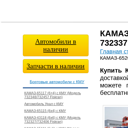
Главная
О
Модельный
Фотога
страница
компании
ряд
КАМАЗ-
Автомобили в
732337
наличии
Главная с
КАМАЗ-6520
Запчасти в наличии
Купить 
доставко
Бортовые автомобили с КМУ
можете 
бесплатн
КАМАЗ-65117 (6×4) с КМУ (Модель
732348/732457 Fiskran)
Автомобиль Урал с КМУ
КАМАЗ-65115 (6х4) с КМУ
КАМАЗ-43118 (6х6) с КМУ (Модель
732327/732406 Fiskran)