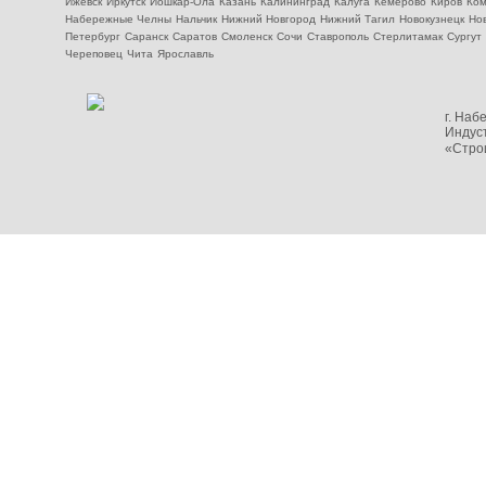
Ижевск
Иркутск
Йошкар-Ола
Казань
Калининград
Калуга
Кемерово
Киров
Ком
Набережные Челны
Нальчик
Нижний Новгород
Нижний Тагил
Новокузнецк
Но
Петербург
Саранск
Саратов
Смоленск
Сочи
Ставрополь
Стерлитамак
Сургут
Череповец
Чита
Ярославль
г. На
Индуст
«Стро