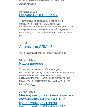
отрицательным наклоном стрелы на
...
давальческое
06 июня 2017 г.
Об участии в СТТ 2017
Для нашего завода выставка СТТ
является отличной площадкой для
привлечения клиентов и проведения встреч
с партнерами компании для обсуждения
проектов, установления новых контактов, и,
...
ко
10 май 2017 г.
Автовышка СПМ-45
Автогидроподъемник нового поколения
04 апр 2017 г.
Ищем дилеров!
Успешно развивающийся завод-
изготовитель спецтехники ищет дилеров для
взаимовыгодного и долгосрочного
сотрудничества. Если Ваша организация
реализует спецтехнику на на шасси УРАЛ,
...
ГАЗ и&nbs
25 янв 2017 г.
Многофункциональный бортовой
автомобиль КАМАЗ 43118 с
крано-манипуляторной
установкой ИНМАН ИМ 150