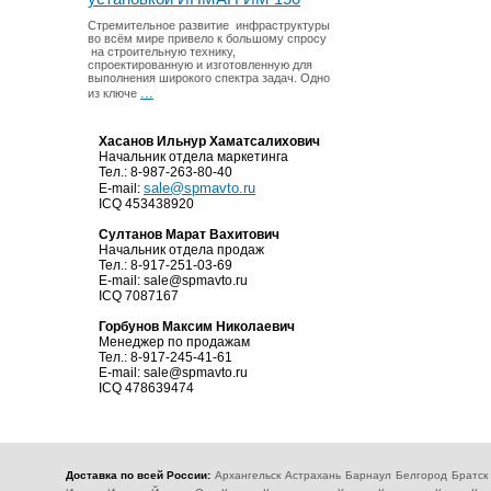
Стремительное развитие инфраструктуры
во всём мире привело к большому спросу
на строительную технику,
спроектированную и изготовленную для
выполнения широкого спектра задач. Одно
...
из ключе
Хасанов Ильнур Хаматсалихович
Начальник отдела маркетинга
Тел.: 8-987-263-80-40
sale@spmavto.ru
E-mail:
ICQ 453438920
Султанов Марат Вахитович
Начальник отдела продаж
Тел.: 8-917-251-03-69
E-mail:
sale@spmavto.ru
ICQ 7087167
Горбунов Максим Николаевич
Менеджер по продажам
Тел.: 8-917-245-41-61
E-mail:
sale@spmavto.ru
ICQ 478639474
Доставка по всей России:
Архангельск
Астрахань
Барнаул
Белгород
Братск