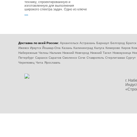
технику, спроектированную и
изготовленную для выполнения
широкого спектра задач. Одно из ключе
...
Доставка по всей России:
Архангельск
Астрахань
Барнаул
Белгород
Братск
Ижевск
Иркутск
Йошкар-Ола
Казань
Калининград
Калуга
Кемерово
Киров
Ком
Набережные Челны
Нальчик
Нижний Новгород
Нижний Тагил
Новокузнецк
Но
Петербург
Саранск
Саратов
Смоленск
Сочи
Ставрополь
Стерлитамак
Сургут
Череповец
Чита
Ярославль
г. На
Индуст
«Стро