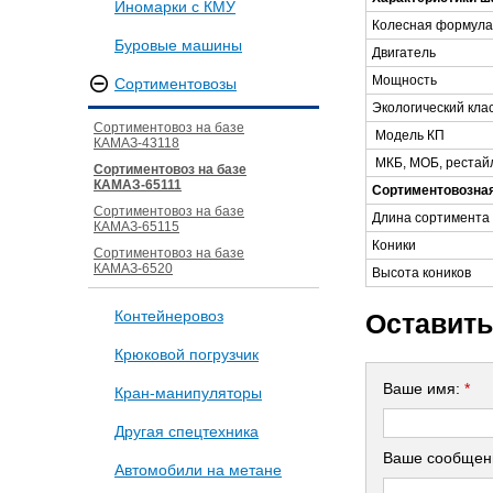
Иномарки с КМУ
Колесная формула
Буровые машины
Двигатель
Мощность
Сортиментовозы
Экологический кла
Сортиментовоз на базе
Модель КП
КАМАЗ-43118
МКБ, МОБ, рестай
Сортиментовоз на базе
КАМАЗ-65111
Сортиментовозна
Сортиментовоз на базе
Длина сортимента
КАМАЗ-65115
Коники
Сортиментовоз на базе
КАМАЗ-6520
Высота коников
Контейнеровоз
Оставить
Крюковой погрузчик
Ваше имя:
*
Кран-манипуляторы
Другая спецтехника
Ваше сообщен
Автомобили на метане