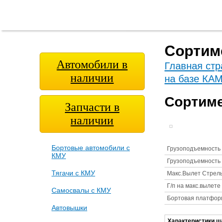
Главная
О
Модельный
Фотога
страница
компании
ряд
Сортим
Автомобили в
Главная стр
наличии
на базе КА
Сортиме
Запчасти в
наличии
Бортовые автомобили с
Грузоподъемность 
КМУ
Грузоподъемность 
Тягачи с КМУ
Макс.Вылет Стрел
Г/п на макс.вылете
Самосвалы с КМУ
Бортовая платфор
Автовышки
Характеристики ш