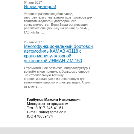
04 апр 2017 г.
Ищем дилеров!
Успешно развивающийся завод-
изготовитель спецтехники ищет дилеров для
взаимовыгодного и долгосрочного
сотрудничества. Если Ваша организация
реализует спецтехнику на на шасси УРАЛ,
...
ГАЗ и&nbs
25 янв 2017 г.
Многофункциональный бортовой
автомобиль КАМАЗ 43118 с
крано-манипуляторной
установкой ИНМАН ИМ 150
Стремительное развитие инфраструктуры
во всём мире привело к большому спросу
на строительную технику,
спроектированную и изготовленную для
выполнения широкого спектра задач. Одно
...
из ключе
Горбунов Максим Николаевич
Менеджер по продажам
Тел.: 8-917-245-41-61
E-mail:
sale@spmavto.ru
ICQ
478639474