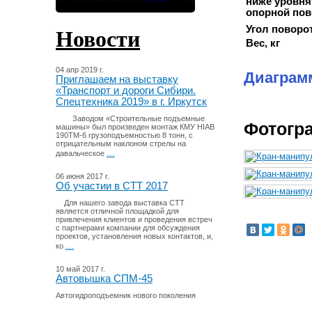
ниже
уровня
опорной пов
Угол поворо
Новости
Вес, кг
04 апр 2019 г.
Диаграмм
Приглашаем на выставку
«Транспорт и дороги Сибири.
Спецтехника 2019» в г. Иркутск
Заводом «Строительные подъемные
Фотогра
машины» был произведен монтаж КМУ HIAB
190TM-6 грузоподъемностью 8 тонн, с
отрицательным наклоном стрелы на
...
давальческое
06 июня 2017 г.
Об участии в СТТ 2017
Для нашего завода выставка СТТ
является отличной площадкой для
привлечения клиентов и проведения встреч
с партнерами компании для обсуждения
проектов, установления новых контактов, и,
...
ко
10 май 2017 г.
Автовышка СПМ-45
Автогидроподъемник нового поколения