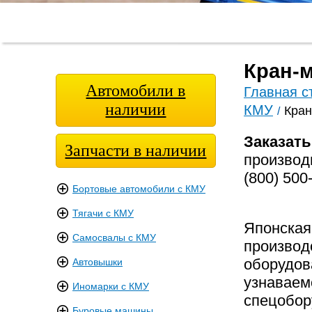
Главная
О
Модельный
Фотога
страница
компании
ряд
Кран-м
Автомобили в
Главная с
наличии
КМУ
Кран
/
Заказат
Запчасти в наличии
произво
(800) 500
Бортовые автомобили с КМУ
Тягачи с КМУ
Японска
Самосвалы с КМУ
производ
оборудов
Автовышки
узнавае
Иномарки с КМУ
спецоб
Буровые машины