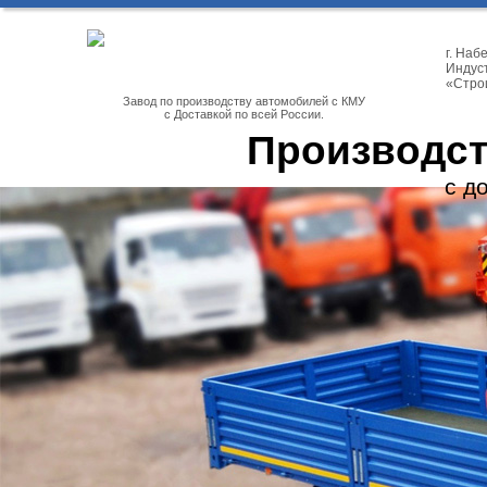
г. На
Индуст
«Стро
Завод по производству автомобилей с КМУ
с Доставкой по всей России.
Производст
с д