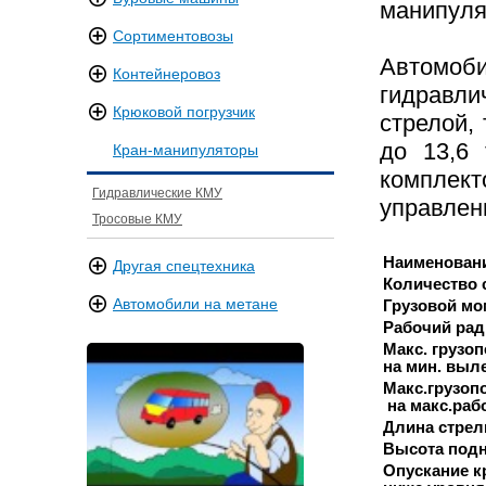
манипуля
Сортиментовозы
Автомоб
Контейнеровоз
гидравли
Крюковой погрузчик
стрелой,
до 13,6 
Кран-манипуляторы
комплект
Гидравлические КМУ
управлен
Тросовые КМУ
Наименован
Другая спецтехника
Количество 
Автомобили на метане
Грузовой мо
Рабочий рад
Макс. грузо
на мин. выл
Макс.грузоп
на макс.раб
Длина стрел
Высота подн
Опускание к