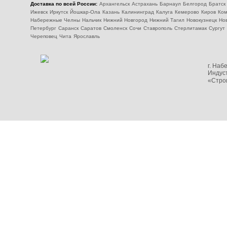
Доставка по всей России:
Архангельск
Астрахань
Барнаул
Белгород
Братск
Ижевск
Иркутск
Йошкар-Ола
Казань
Калининград
Калуга
Кемерово
Киров
Ком
Набережные Челны
Нальчик
Нижний Новгород
Нижний Тагил
Новокузнецк
Но
Петербург
Саранск
Саратов
Смоленск
Сочи
Ставрополь
Стерлитамак
Сургут
Череповец
Чита
Ярославль
г. На
Индуст
«Стро