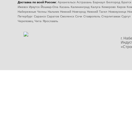
Доставка по всей России:
Архангельск
Астрахань
Барнаул
Белгород
Братск
Ижевск
Иркутск
Йошкар-Ола
Казань
Калининград
Калуга
Кемерово
Киров
Ком
Набережные Челны
Нальчик
Нижний Новгород
Нижний Тагил
Новокузнецк
Но
Петербург
Саранск
Саратов
Смоленск
Сочи
Ставрополь
Стерлитамак
Сургут
Череповец
Чита
Ярославль
г. На
Индуст
«Стро