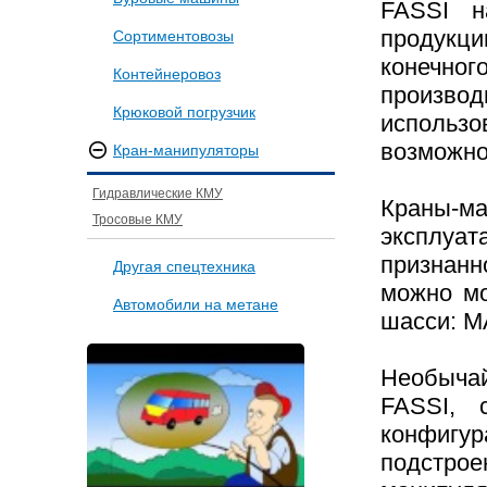
FASSI н
продукц
Сортиментовозы
конечно
Контейнеровоз
произво
Крюковой погрузчик
использ
возможно
Кран-манипуляторы
Гидравлические КМУ
Краны-ма
Тросовые КМУ
эксплуа
признанн
Другая спецтехника
можно мо
Автомобили на метане
шасси: МА
Необыча
FASSI, 
конфигу
подстрое