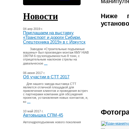
манипул
Новости
Ниже п
установо
04 апр 2019 г.
Приглашаем на выставку
«Транспорт и дороги Сибири.
Спецтехника 2019» в г. Иркутск
Заводом «Строительные подъемные
машины» был произведен монтаж КМУ HIAB
190TM-6 грузоподъемностью 8 тонн, с
отрицательным наклоном стрелы на
...
давальческое
06 июня 2017 г.
Об участии в СТТ 2017
Для нашего завода выставка СТТ
является отличной площадкой для
привлечения клиентов и проведения встреч
с партнерами компании для обсуждения
проектов, установления новых контактов, и,
...
ко
Фотогра
10 май 2017 г.
Автовышка СПМ-45
Автогидроподъемник нового поколения