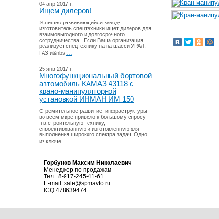
04 апр 2017 г.
Ищем дилеров!
Успешно развивающийся завод-
изготовитель спецтехники ищет дилеров для
взаимовыгодного и долгосрочного
сотрудничества. Если Ваша организация
реализует спецтехнику на на шасси УРАЛ,
...
ГАЗ и&nbs
25 янв 2017 г.
Многофункциональный бортовой
автомобиль КАМАЗ 43118 с
крано-манипуляторной
установкой ИНМАН ИМ 150
Стремительное развитие инфраструктуры
во всём мире привело к большому спросу
на строительную технику,
спроектированную и изготовленную для
выполнения широкого спектра задач. Одно
...
из ключе
Горбунов Максим Николаевич
Менеджер по продажам
Тел.: 8-917-245-41-61
E-mail:
sale@spmavto.ru
ICQ 478639474