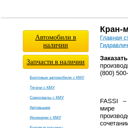
Главная
О
Модельный
Фотога
страница
компании
ряд
Кран-м
Автомобили в
Главная с
наличии
Гидравли
Заказат
Запчасти в наличии
произво
(800) 500
Бортовые автомобили с КМУ
Тягачи с КМУ
Самосвалы с КМУ
FASSI
– 
мире п
Автовышки
производ
Иномарки с КМУ
сочетан
Буровые машины