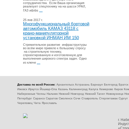
сотрудничества. Если Ваша организация
реализует спецтехнику на на шасси УРАЛ,
...
ГАЗ и&nbs
25 янв 2017 г.
Многофункциональный бортовой
автомобиль КАМАЗ 43118 с
крано-манипуляторной
установкой ИНМАН ИМ 150
Стремительное развитие инфраструктуры
во всём мире привело к большому спросу
на строительную технику,
спроектированную и изготовленную для
выполнения широкого спектра задач. Одно
...
из ключе
Доставка по всей России:
Архангельск
Астрахань
Барнаул
Белгород
Братск
Ижевск
Иркутск
Йошкар-Ола
Казань
Калининград
Калуга
Кемерово
Киров
Ком
Набережные Челны
Нальчик
Нижний Новгород
Нижний Тагил
Новокузнецк
Но
Петербург
Саранск
Саратов
Смоленск
Сочи
Ставрополь
Стерлитамак
Сургут
Череповец
Чита
Ярославль
г. На
Индуст
«Стро