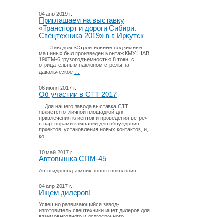
04 апр 2019 г.
Приглашаем на выставку
«Транспорт и дороги Сибири.
Спецтехника 2019» в г. Иркутск
Заводом «Строительные подъемные
машины» был произведен монтаж КМУ HIAB
190TM-6 грузоподъемностью 8 тонн, с
отрицательным наклоном стрелы на
...
давальческое
06 июня 2017 г.
Об участии в СТТ 2017
Для нашего завода выставка СТТ
является отличной площадкой для
привлечения клиентов и проведения встреч
с партнерами компании для обсуждения
проектов, установления новых контактов, и,
...
ко
10 май 2017 г.
Автовышка СПМ-45
Автогидроподъемник нового поколения
04 апр 2017 г.
Ищем дилеров!
Успешно развивающийся завод-
изготовитель спецтехники ищет дилеров для
взаимовыгодного и долгосрочного