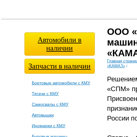
Главная
О
Модельный
Фотога
страница
компании
ряд
ООО «
Автомобили в
машин
наличии
«КАМ
Главная страни
Запчасти в наличии
«КАМАЗ»
/
Решение
Бортовые автомобили с КМУ
«СПМ» пр
Тягачи с КМУ
Присвоен
Самосвалы с КМУ
признан
Автовышки
России п
Иномарки с КМУ
Буровые машины