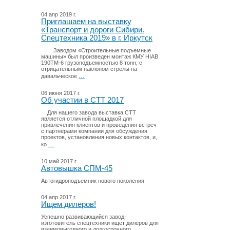
04 апр 2019 г.
Приглашаем на выставку
«Транспорт и дороги Сибири.
Спецтехника 2019» в г. Иркутск
Заводом «Строительные подъемные
машины» был произведен монтаж КМУ HIAB
190TM-6 грузоподъемностью 8 тонн, с
отрицательным наклоном стрелы на
...
давальческое
06 июня 2017 г.
Об участии в СТТ 2017
Для нашего завода выставка СТТ
является отличной площадкой для
привлечения клиентов и проведения встреч
с партнерами компании для обсуждения
проектов, установления новых контактов, и,
...
ко
10 май 2017 г.
Автовышка СПМ-45
Автогидроподъемник нового поколения
04 апр 2017 г.
Ищем дилеров!
Успешно развивающийся завод-
изготовитель спецтехники ищет дилеров для
взаимовыгодного и долгосрочного