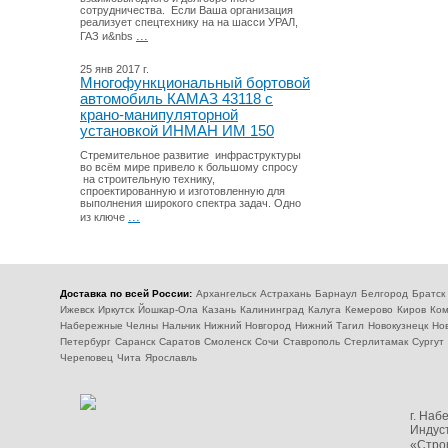
сотрудничества. Если Ваша организация
реализует спецтехнику на на шасси УРАЛ,
...
ГАЗ и&nbs
25 янв 2017 г.
Многофункциональный бортовой
автомобиль КАМАЗ 43118 с
крано-манипуляторной
установкой ИНМАН ИМ 150
Стремительное развитие инфраструктуры
во всём мире привело к большому спросу
на строительную технику,
спроектированную и изготовленную для
выполнения широкого спектра задач. Одно
...
из ключе
Доставка по всей России:
Архангельск
Астрахань
Барнаул
Белгород
Братск
Ижевск
Иркутск
Йошкар-Ола
Казань
Калининград
Калуга
Кемерово
Киров
Ком
Набережные Челны
Нальчик
Нижний Новгород
Нижний Тагил
Новокузнецк
Но
Петербург
Саранск
Саратов
Смоленск
Сочи
Ставрополь
Стерлитамак
Сургут
Череповец
Чита
Ярославль
г. На
Индуст
«Стро