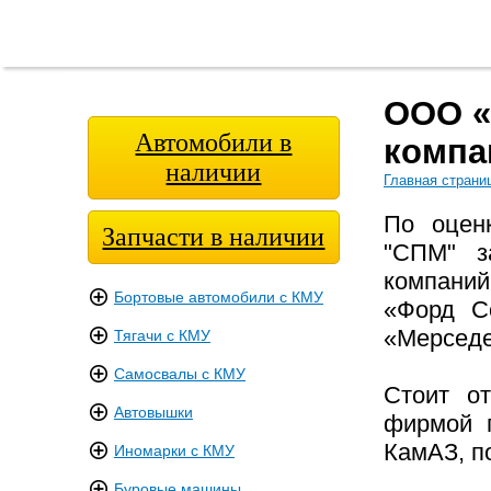
Главная
О
Модельный
Фотога
страница
компании
ряд
ООО «
Автомобили в
компа
наличии
Главная страни
По оцен
Запчасти в наличии
"СПМ" з
компаний
Бортовые автомобили с КМУ
«Форд С
«Мерседе
Тягачи с КМУ
Самосвалы с КМУ
Стоит от
Автовышки
фирмой п
КамАЗ, п
Иномарки с КМУ
Буровые машины