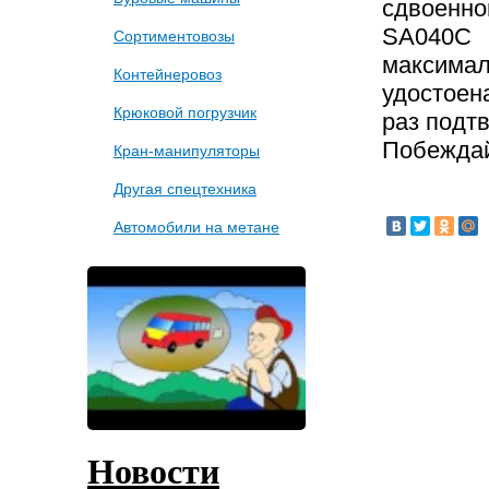
сдвоенно
SA040C
Сортиментовозы
максима
Контейнеровоз
удостое
Крюковой погрузчик
раз подт
Побеждай
Кран-манипуляторы
Другая спецтехника
Автомобили на метане
Новости