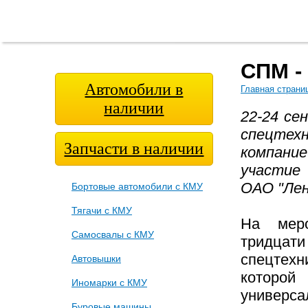
Главная
О
Модельный
Фотога
страница
компании
ряд
СПМ -
Автомобили в
Главная страни
наличии
22-24 се
спецтех
Запчасти в наличии
компание
участие
ОАО "Лен
Бортовые автомобили с КМУ
Тягачи с КМУ
На меро
Самосвалы с КМУ
тридцат
спецтехн
Автовышки
которой
Иномарки с КМУ
универс
Буровые машины