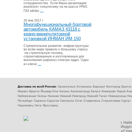
сотрудничества. Если Ваша организация
реализует спецтехнику на на шасси УРАЛ,
...
ГАЗ и&nbs
25 янв 2017 г.
Многофункциональный бортовой
автомобиль КАМАЗ 43118 с
крано-манипуляторной
установкой ИНМАН ИМ 150
Стремительное развитие инфраструктуры
во всём мире привело к большому спросу
на строительную технику,
спроектированную и изготовленную для
выполнения широкого спектра задач. Одно
...
из ключе
Доставка по всей России:
Архангельск
Астрахань
Барнаул
Белгород
Братск
Ижевск
Иркутск
Йошкар-Ола
Казань
Калининград
Калуга
Кемерово
Киров
Ком
Набережные Челны
Нальчик
Нижний Новгород
Нижний Тагил
Новокузнецк
Но
Петербург
Саранск
Саратов
Смоленск
Сочи
Ставрополь
Стерлитамак
Сургут
Череповец
Чита
Ярославль
г. На
Индуст
«Стро