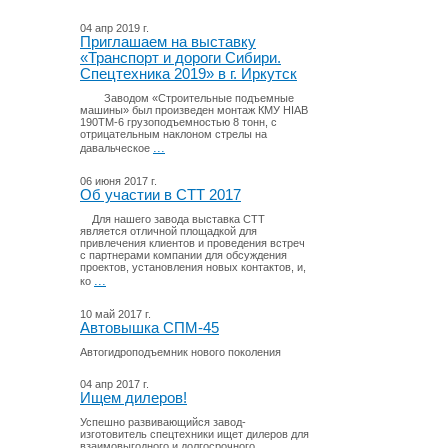
04 апр 2019 г.
Приглашаем на выставку
«Транспорт и дороги Сибири.
Спецтехника 2019» в г. Иркутск
Заводом «Строительные подъемные
машины» был произведен монтаж КМУ HIAB
190TM-6 грузоподъемностью 8 тонн, с
отрицательным наклоном стрелы на
...
давальческое
06 июня 2017 г.
Об участии в СТТ 2017
Для нашего завода выставка СТТ
является отличной площадкой для
привлечения клиентов и проведения встреч
с партнерами компании для обсуждения
проектов, установления новых контактов, и,
...
ко
10 май 2017 г.
Автовышка СПМ-45
Автогидроподъемник нового поколения
04 апр 2017 г.
Ищем дилеров!
Успешно развивающийся завод-
изготовитель спецтехники ищет дилеров для
взаимовыгодного и долгосрочного