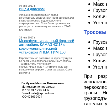
Макс.
04 апр 2017 г.
Ищем дилеров!
Грузо
Успешно развивающийся завод-
Колич
изготовитель спецтехники ищет дилеров для
взаимовыгодного и долгосрочного
Угол 
сотрудничества. Если Ваша организация
реализует спецтехнику на на шасси УРАЛ,
...
ГАЗ и&nbs
Тросовый
25 янв 2017 г.
Многофункциональный бортовой
Грузо
автомобиль КАМАЗ 43118 с
Макс.
крано-манипуляторной
установкой ИНМАН ИМ 150
Грузо
Стремительное развитие инфраструктуры
Колич
во всём мире привело к большому спросу
на строительную технику,
Угол 
спроектированную и изготовленную для
выполнения широкого спектра задач. Одно
...
из ключе
При раз
использ
Горбунов Максим Николаевич
первокла
Менеджер по продажам
Тел.: 8-917-245-41-61
краны
H
E-mail:
sale@spmavto.ru
ICQ
478639474
грузопод
тяжелых 