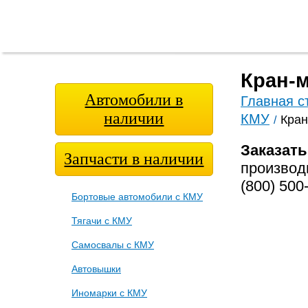
Главная
О
Модельный
Фотога
страница
компании
ряд
Кран-м
Автомобили в
Главная с
наличии
КМУ
Кран
/
Заказат
Запчасти в наличии
произво
(800) 500
Бортовые автомобили с КМУ
Тягачи с КМУ
Самосвалы с КМУ
Автовышки
Иномарки с КМУ