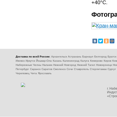
+40°С.
Фотогр
Доставка по всей России:
Архангельск
Астрахань
Барнаул
Белгород
Братск
Ижевск
Иркутск
Йошкар-Ола
Казань
Калининград
Калуга
Кемерово
Киров
Ком
Набережные Челны
Нальчик
Нижний Новгород
Нижний Тагил
Новокузнецк
Но
Петербург
Саранск
Саратов
Смоленск
Сочи
Ставрополь
Стерлитамак
Сургут
Череповец
Чита
Ярославль
г. На
Индуст
«Стро