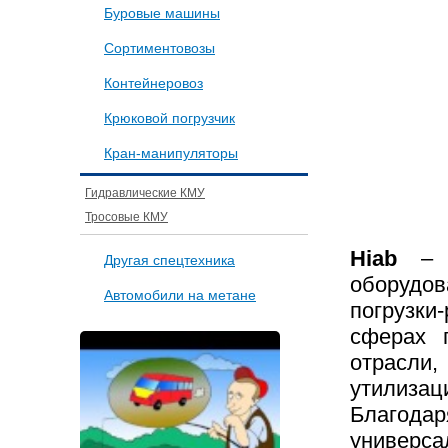
Буровые машины
Сортиментовозы
Контейнеровоз
Крюковой погрузчик
Кран-манипуляторы
Гидравлические КМУ
Тросовые КМУ
Hiab
–
Другая спецтехника
оборудо
Автомобили на метане
погрузки
сферах п
отрасли
утилизац
Благод
универс