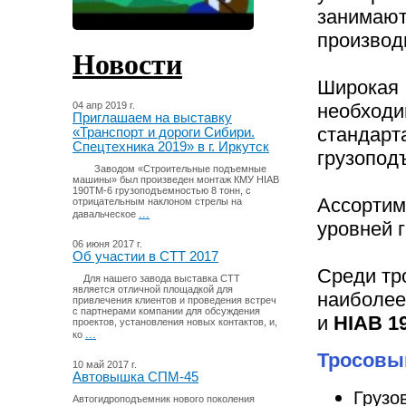
занимают
производ
Новости
Широкая
04 апр 2019 г.
необход
Приглашаем на выставку
стандарт
«Транспорт и дороги Сибири.
Спецтехника 2019» в г. Иркутск
грузопод
Заводом «Строительные подъемные
машины» был произведен монтаж КМУ HIAB
190TM-6 грузоподъемностью 8 тонн, с
Ассортим
отрицательным наклоном стрелы на
...
давальческое
уровней 
06 июня 2017 г.
Об участии в СТТ 2017
Среди тр
Для нашего завода выставка СТТ
является отличной площадкой для
наиболее
привлечения клиентов и проведения встреч
с партнерами компании для обсуждения
и
HIAB 19
проектов, установления новых контактов, и,
...
ко
Тросовый
10 май 2017 г.
Автовышка СПМ-45
Грузо
Автогидроподъемник нового поколения