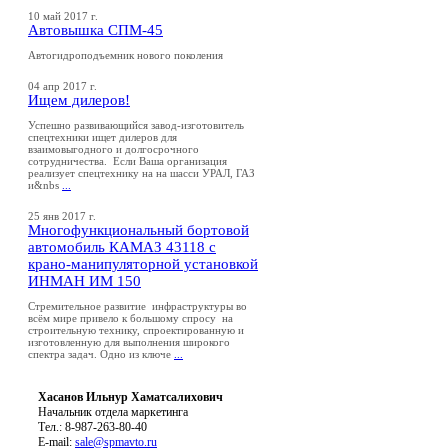
10 май 2017 г.
Автовышка СПМ-45
Автогидроподъемник нового поколения
04 апр 2017 г.
Ищем дилеров!
Успешно развивающийся завод-изготовитель
спецтехники ищет дилеров для
взаимовыгодного и долгосрочного
сотрудничества. Если Ваша организация
реализует спецтехнику на на шасси УРАЛ, ГАЗ
и&nbs
...
25 янв 2017 г.
Многофункциональный бортовой
автомобиль КАМАЗ 43118 с
крано-манипуляторной установкой
ИНМАН ИМ 150
Стремительное развитие инфраструктуры во
всём мире привело к большому спросу на
строительную технику, спроектированную и
изготовленную для выполнения широкого
спектра задач. Одно из ключе
...
Хасанов Ильнур Хаматсалихович
Начальник отдела маркетинга
Тел.: 8-987-263-80-40
E-mail:
sale@spmavto.ru