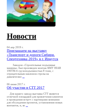
Новости
04 апр 2019 г.
Приглашаем на выставку
«Транспорт и дороги Сибири.
Спецтехника 2019» в г. Иркутск
Заводом «Строительные подъемные
машины» был произведен монтаж КМУ HIAB
190TM-6 грузоподъемностью 8 тонн, с
отрицательным наклоном стрелы на
давальческое
...
06 июня 2017 г.
Об участии в СТТ 2017
Для нашего завода выставка СТТ является
отличной площадкой для привлечения клиентов
и проведения встреч с партнерами компании
для обсуждения проектов, установления новых
контактов, и, ко
...