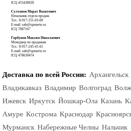
ICQ 453438920
Султанов Марат Вахитович
Начальник отдела продаж
Тел.: 8-917-251-03-69
E-mail:
sale@spmavto.ru
ICQ 7087167
Горбунов Максим Николаевич
Менеджер по продажам
Тел.: 8-917-245-41-61
E-mail:
sale@spmavto.ru
ICQ 478639474
Доставка по всей России:
Архангельск
Владикавказ
Владимир
Волгоград
Волж
Ижевск
Иркутск
Йошкар-Ола
Казань
К
Амуре
Кострома
Краснодар
Красноярс
Мурманск
Набережные Челны
Нальчик