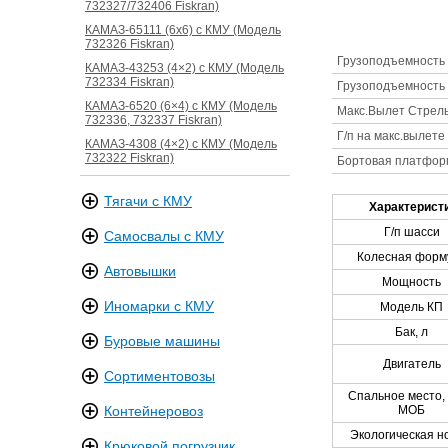
732327/732406 Fiskran)
КАМАЗ-65111 (6х6) с КМУ (Модель
732326 Fiskran)
Грузоподъемность 
КАМАЗ-43253 (4×2) с КМУ (Модель
732334 Fiskran)
Грузоподъемность 
КАМАЗ-6520 (6×4) с КМУ (Модель
Макс.Вылет Стрел
732336, 732337 Fiskran)
Г/п на макс.вылете
КАМАЗ-4308 (4×2) с КМУ (Модель
732322 Fiskran)
Бортовая платфор
Тягачи с КМУ
Характерист
Г/п шасси
Самосвалы с КМУ
Колесная форм
Автовышки
Мощность
Иномарки с КМУ
Модель КП
Бак, л
Буровые машины
Двигатель
Сортиментовозы
Спальное место,
МОБ
Контейнеровоз
Экологическая н
Крюковой погрузчик