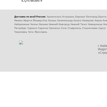
ICQ
478639474
Доставка по всей России:
Архангельск
Астрахань
Барнаул
Белгород
Братск
Ижевск
Иркутск
Йошкар-Ола
Казань
Калининград
Калуга
Кемерово
Киров
Ком
Набережные Челны
Нальчик
Нижний Новгород
Нижний Тагил
Новокузнецк
Но
Петербург
Саранск
Саратов
Смоленск
Сочи
Ставрополь
Стерлитамак
Сургут
Череповец
Чита
Ярославль
г. На
Индуст
«Стро