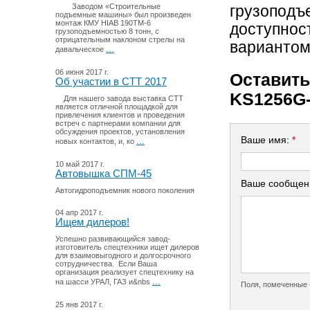
Заводом «Строительные
грузоподъ
подъемные машины» был произведен
монтаж КМУ HIAB 190TM-6
доступно
грузоподъемностью 8 тонн, с
отрицательным наклоном стрелы на
вариантом 
...
давальческое
06 июня 2017 г.
Оставить
Об участии в СТТ 2017
KS1256G-
Для нашего завода выставка СТТ
является отличной площадкой для
привлечения клиентов и проведения
встреч с партнерами компании для
обсуждения проектов, установления
Ваше имя:
*
...
новых контактов, и, ко
10 май 2017 г.
Автовышка СПМ-45
Ваше сообщен
Автогидроподъемник нового поколения
04 апр 2017 г.
Ищем дилеров!
Успешно развивающийся завод-
изготовитель спецтехники ищет дилеров
для взаимовыгодного и долгосрочного
сотрудничества. Если Ваша
организация реализует спецтехнику на
...
на шасси УРАЛ, ГАЗ и&nbs
Поля, помеченные 
25 янв 2017 г.