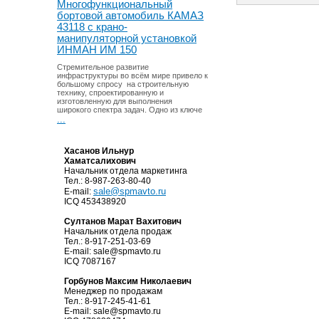
Многофункциональный
бортовой автомобиль КАМАЗ
43118 с крано-
манипуляторной установкой
ИНМАН ИМ 150
Стремительное развитие
инфраструктуры во всём мире привело к
большому спросу на строительную
технику, спроектированную и
изготовленную для выполнения
широкого спектра задач. Одно из ключе
...
Хасанов Ильнур
Хаматсалихович
Начальник отдела маркетинга
Тел.: 8-987-263-80-40
sale@spmavto.ru
E-mail:
ICQ
453438920
Султанов Марат Вахитович
Начальник отдела продаж
Тел.: 8-917-251-03-69
E-mail:
sale@spmavto.ru
ICQ
7087167
Горбунов Максим Николаевич
Менеджер по продажам
Тел.: 8-917-245-41-61
E-mail:
sale@spmavto.ru