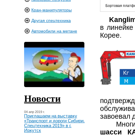
Бортовая платф
Кран-манипуляторы
Kanglim 
Другая спецтехника
в линейк
Автомобили на метане
Корее.
Новости
подтвержд
обслужив
04 апр 2019 г.
завоевал 
Приглашаем на выставку
«Транспорт и дороги Сибири.
Мног
Спецтехника 2019» в г.
Иркутск
шасси К