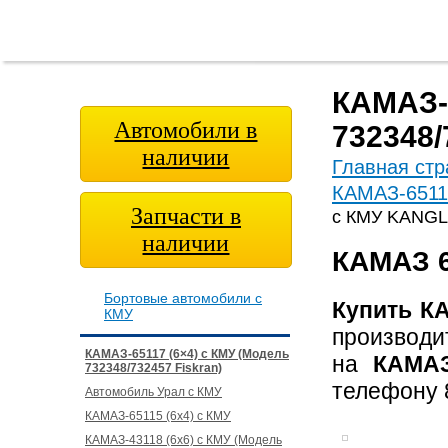
Главная
О
Модельный
Фотога
страница
компании
ряд
КАМАЗ-6
Автомобили в
732348/
наличии
Главная стр
КАМАЗ-65117
Запчасти в
с КМУ KANGL
наличии
КАМАЗ 6
Бортовые автомобили с
Купить К
КМУ
производи
КАМАЗ-65117 (6×4) с КМУ (Модель
на
КАМАЗ
732348/732457 Fiskran)
телефону 8
Автомобиль Урал с КМУ
КАМАЗ-65115 (6х4) с КМУ
КАМАЗ-43118 (6х6) с КМУ (Модель