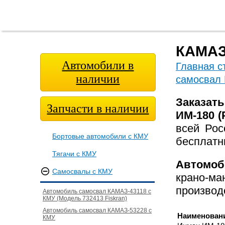
Главная
О
Модельный
Фотога
страница
компании
ряд
КАМАЗ-
Автомобили в
Главная с
наличии
самосвал
Заказат
Запчасти в наличии
ИМ-180 (
всей Ро
Бортовые автомобили с КМУ
бесплат
Тягачи с КМУ
Автомоб
Самосвалы с КМУ
крано-
производ
Автомобиль самосвал КАМАЗ-43118 с
КМУ (Модель 732413 Fiskran)
Автомобиль самосвал КАМАЗ-53228 с
Наименован
КМУ