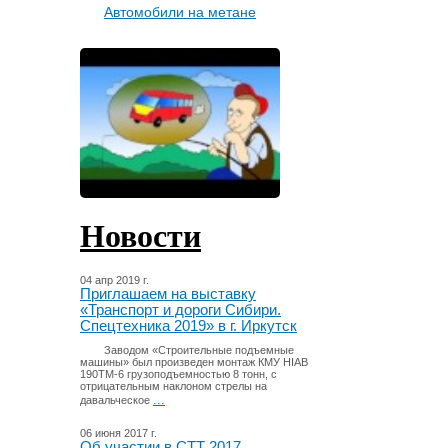
Автомобили на метане
Новости
04 апр 2019 г.
Приглашаем на выставку
«Транспорт и дороги Сибири.
Спецтехника 2019» в г. Иркутск
Заводом «Строительные подъемные
машины» был произведен монтаж КМУ HIAB
190TM-6 грузоподъемностью 8 тонн, с
отрицательным наклоном стрелы на
...
давальческое
06 июня 2017 г.
Об участии в СТТ 2017