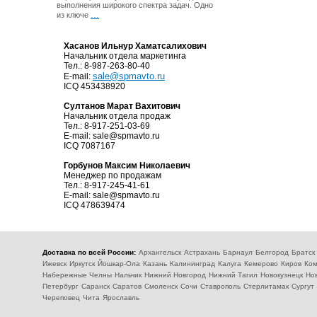
выполнения широкого спектра задач. Одно
...
из ключе
Хасанов Ильнур Хаматсалихович
Начальник отдела маркетинга
Тел.: 8-987-263-80-40
sale@spmavto.ru
E-mail:
ICQ 453438920
Султанов Марат Вахитович
Начальник отдела продаж
Тел.: 8-917-251-03-69
E-mail:
sale@spmavto.ru
ICQ 7087167
Горбунов Максим Николаевич
Менеджер по продажам
Тел.: 8-917-245-41-61
E-mail:
sale@spmavto.ru
ICQ 478639474
Доставка по всей России:
Архангельск
Астрахань
Барнаул
Белгород
Братск
Ижевск
Иркутск
Йошкар-Ола
Казань
Калининград
Калуга
Кемерово
Киров
Ком
Набережные Челны
Нальчик
Нижний Новгород
Нижний Тагил
Новокузнецк
Но
Петербург
Саранск
Саратов
Смоленск
Сочи
Ставрополь
Стерлитамак
Сургут
Череповец
Чита
Ярославль