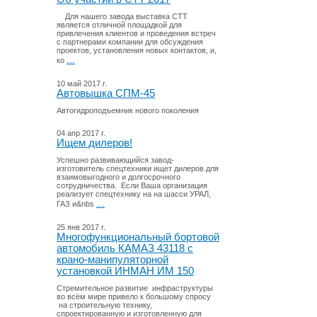
Для нашего завода выставка СТТ
является отличной площадкой для
привлечения клиентов и проведения встреч
с партнерами компании для обсуждения
проектов, установления новых контактов, и,
...
ко
10 май 2017 г.
Автовышка СПМ-45
Автогидроподъемник нового поколения
04 апр 2017 г.
Ищем дилеров!
Успешно развивающийся завод-
изготовитель спецтехники ищет дилеров для
взаимовыгодного и долгосрочного
сотрудничества. Если Ваша организация
реализует спецтехнику на на шасси УРАЛ,
...
ГАЗ и&nbs
25 янв 2017 г.
Многофункциональный бортовой
автомобиль КАМАЗ 43118 с
крано-манипуляторной
установкой ИНМАН ИМ 150
Стремительное развитие инфраструктуры
во всём мире привело к большому спросу
на строительную технику,
спроектированную и изготовленную для