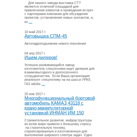
Для нашего завода выставка СТТ
является отличной площадкой для
привлечения клиентов и проведения встреч
с партнерами компании для обсуждения
проектов, установления новых контактов, и,
...
ко
10 май 2017 г.
Автовышка СПМ-45
Автогидроподъемник нового поколения
04 апр 2017 г.
Ищем дилеров!
Успешно развивающийся завод-
изготовитель спецтехники ищет дилеров для
взаимовыгодного и долгосрочного
сотрудничества. Если Ваша организация
реализует спецтехнику на на шасси УРАЛ,
...
ГАЗ и&nbs
25 янв 2017 г.
Многофункциональный бортовой
автомобиль КАМАЗ 43118 с
крано-манипуляторной
установкой ИНМАН ИМ 150
Стремительное развитие инфраструктуры
во всём мире привело к большому спросу
на строительную технику,
спроектированную и изготовленную для
выполнения широкого спектра задач. Одно