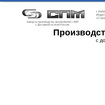
г. На
Индуст
«Стро
Завод по производству автомобилей с КМУ
с Доставкой по всей России.
Производст
с д