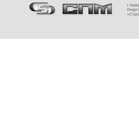
г. На
Индуст
«Стро