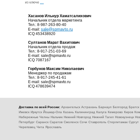
...
из ключе
Хасанов Ильнур Хаматсалихович
Начальник отдела маркетинга
Тел.: 8-987-263-80-40
sale@spmavto.ru
E-mail:
ICQ 453438920
Султанов Марат Вахитович
Начальник отдела продаж
Тел.: 8-917-251-03-69
E-mail:
sale@spmavto.ru
ICQ 7087167
Горбунов Максим Николаевич
Менеджер по продажам
Тел.: 8-917-245-41-61
E-mail:
sale@spmavto.ru
ICQ 478639474
Доставка по всей России:
Архангельск
Астрахань
Барнаул
Белгород
Братск
Ижевск
Иркутск
Йошкар-Ола
Казань
Калининград
Калуга
Кемерово
Киров
Ком
Набережные Челны
Нальчик
Нижний Новгород
Нижний Тагил
Новокузнецк
Но
Петербург
Саранск
Саратов
Смоленск
Сочи
Ставрополь
Стерлитамак
Сургут
Череповец
Чита
Ярославль