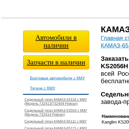
Главная
О
Модельный
Фотога
страница
компании
ряд
КАМАЗ-
Автомобили в
Главная с
наличии
КАМАЗ-65
Заказат
Запчасти в наличии
KS2056H
всей Ро
Бортовые автомобили с КМУ
бесплатн
Тягачи с КМУ
Седельн
Седельный тягач КАМАЗ-43118 с КМУ
завода-п
(Модель 732413/732409 Fiskran)
Седельный тягач КАМАЗ-53504 с КМУ
(Модель 732414 Fiskran)
Наименован
Седельный тягач КАМАЗ-65111 с КМУ
Kanglim KS20
Седельный тягач КАМАЗ-65115 с КМУ