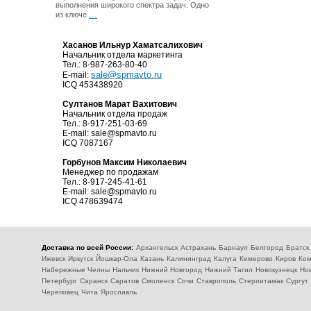
выполнения широкого спектра задач. Одно
...
из ключе
Хасанов Ильнур Хаматсалихович
Начальник отдела маркетинга
Тел.: 8-987-263-80-40
sale@spmavto.ru
E-mail:
ICQ 453438920
Султанов Марат Вахитович
Начальник отдела продаж
Тел.: 8-917-251-03-69
E-mail:
sale@spmavto.ru
ICQ 7087167
Горбунов Максим Николаевич
Менеджер по продажам
Тел.: 8-917-245-41-61
E-mail:
sale@spmavto.ru
ICQ 478639474
Доставка по всей России:
Архангельск
Астрахань
Барнаул
Белгород
Братск
Ижевск
Иркутск
Йошкар-Ола
Казань
Калининград
Калуга
Кемерово
Киров
Ком
Набережные Челны
Нальчик
Нижний Новгород
Нижний Тагил
Новокузнецк
Но
Петербург
Саранск
Саратов
Смоленск
Сочи
Ставрополь
Стерлитамак
Сургут
Череповец
Чита
Ярославль