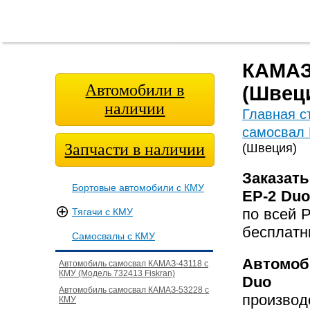
Главная
О
Модельный
Фотога
страница
компании
ряд
КАМАЗ-
Автомобили в
(Швец
наличии
Главная с
самосвал
Запчасти в наличии
(Швеция)
Заказат
Бортовые автомобили с КМУ
EP-2 Du
по всей 
Тягачи с КМУ
бесплат
Самосвалы с КМУ
Автомоб
Автомобиль самосвал КАМАЗ-43118 с
КМУ (Модель 732413 Fiskran)
Duo
Автомобиль самосвал КАМАЗ-53228 с
производ
КМУ