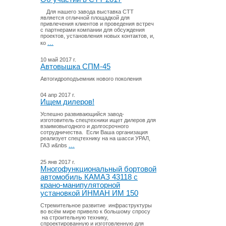
Для нашего завода выставка СТТ
является отличной площадкой для
привлечения клиентов и проведения встреч
с партнерами компании для обсуждения
проектов, установления новых контактов, и,
...
ко
10 май 2017 г.
Автовышка СПМ-45
Автогидроподъемник нового поколения
04 апр 2017 г.
Ищем дилеров!
Успешно развивающийся завод-
изготовитель спецтехники ищет дилеров для
взаимовыгодного и долгосрочного
сотрудничества. Если Ваша организация
реализует спецтехнику на на шасси УРАЛ,
...
ГАЗ и&nbs
25 янв 2017 г.
Многофункциональный бортовой
автомобиль КАМАЗ 43118 с
крано-манипуляторной
установкой ИНМАН ИМ 150
Стремительное развитие инфраструктуры
во всём мире привело к большому спросу
на строительную технику,
спроектированную и изготовленную для