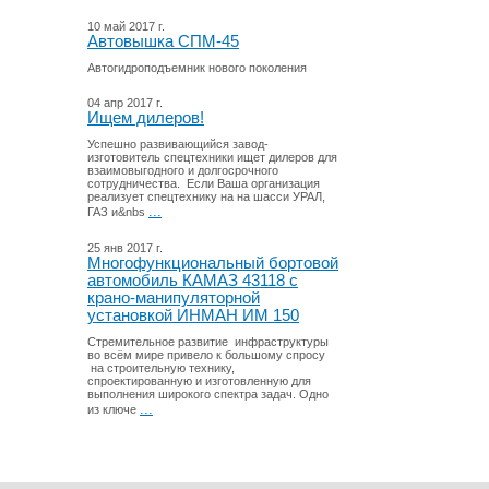
10 май 2017 г.
Автовышка СПМ-45
Автогидроподъемник нового поколения
04 апр 2017 г.
Ищем дилеров!
Успешно развивающийся завод-
изготовитель спецтехники ищет дилеров для
взаимовыгодного и долгосрочного
сотрудничества. Если Ваша организация
реализует спецтехнику на на шасси УРАЛ,
...
ГАЗ и&nbs
25 янв 2017 г.
Многофункциональный бортовой
автомобиль КАМАЗ 43118 с
крано-манипуляторной
установкой ИНМАН ИМ 150
Стремительное развитие инфраструктуры
во всём мире привело к большому спросу
на строительную технику,
спроектированную и изготовленную для
выполнения широкого спектра задач. Одно
...
из ключе