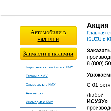
Главная
О
Модельный
Фотога
страница
компании
ряд
Акция
Автомобили в
Главная с
наличии
ISUZU с К
Заказать
Запчасти в наличии
производ
8 (800) 5
Бортовые автомобили с КМУ
Уважаем
Тягачи с КМУ
С 01 окт
Самосвалы с КМУ
Автовышки
Любо
ИСУЗУ»
Иномарки с КМУ
произв