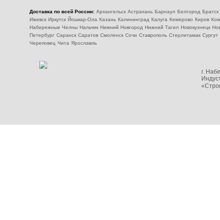
Доставка по всей России:
Архангельск
Астрахань
Барнаул
Белгород
Братск
Ижевск
Иркутск
Йошкар-Ола
Казань
Калининград
Калуга
Кемерово
Киров
Ком
Набережные Челны
Нальчик
Нижний Новгород
Нижний Тагил
Новокузнецк
Но
Петербург
Саранск
Саратов
Смоленск
Сочи
Ставрополь
Стерлитамак
Сургут
Череповец
Чита
Ярославль
г. На
Индуст
«Стро