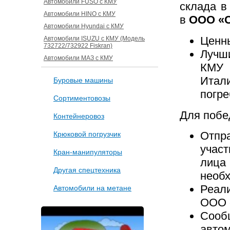
Автомобили FUSO с КМУ
склада в
Автомобили HINO с КМУ
в
ООО «
Автомобили Hyundai с КМУ
Ценны
Автомобили ISUZU с КМУ (Модель
732722/732922 Fiskran)
Луч
Автомобили МАЗ с КМУ
КМУ 
Итал
Буровые машины
погре
Сортиментовозы
Для побе
Контейнеровоз
Отпр
Крюковой погрузчик
участ
Кран-манипуляторы
лица
Другая спецтехника
необх
Реал
Автомобили на метане
ООО
Сооб
авто