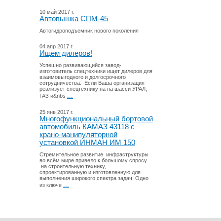
10 май 2017 г.
Автовышка СПМ-45
Автогидроподъемник нового поколения
04 апр 2017 г.
Ищем дилеров!
Успешно развивающийся завод-
изготовитель спецтехники ищет дилеров для
взаимовыгодного и долгосрочного
сотрудничества. Если Ваша организация
реализует спецтехнику на на шасси УРАЛ,
...
ГАЗ и&nbs
25 янв 2017 г.
Многофункциональный бортовой
автомобиль КАМАЗ 43118 с
крано-манипуляторной
установкой ИНМАН ИМ 150
Стремительное развитие инфраструктуры
во всём мире привело к большому спросу
на строительную технику,
спроектированную и изготовленную для
выполнения широкого спектра задач. Одно
...
из ключе