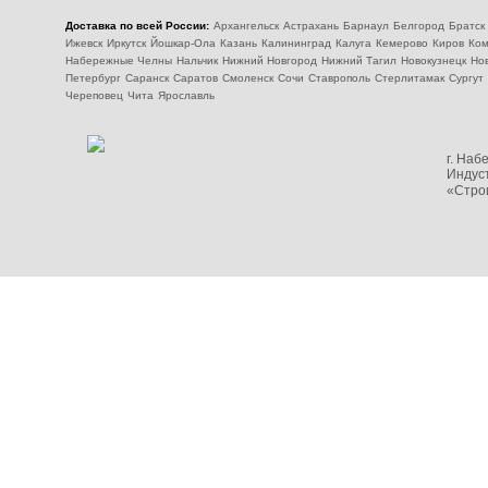
Доставка по всей России:
Архангельск
Астрахань
Барнаул
Белгород
Братск
Ижевск
Иркутск
Йошкар-Ола
Казань
Калининград
Калуга
Кемерово
Киров
Ком
Набережные Челны
Нальчик
Нижний Новгород
Нижний Тагил
Новокузнецк
Но
Петербург
Саранск
Саратов
Смоленск
Сочи
Ставрополь
Стерлитамак
Сургут
Череповец
Чита
Ярославль
г. На
Индуст
«Стро