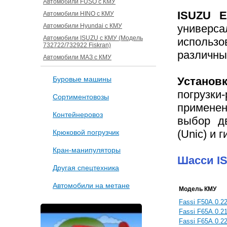
Автомобили FUSO с КМУ
ISUZU 
Автомобили HINO с КМУ
Автомобили Hyundai с КМУ
универс
Автомобили ISUZU с КМУ (Модель
использо
732722/732922 Fiskran)
различны
Автомобили МАЗ с КМУ
Буровые машины
Установк
погрузки
Сортиментовозы
применен
Контейнеровоз
выбор дв
(Unic) и 
Крюковой погрузчик
Кран-манипуляторы
Шасси IS
Другая спецтехника
Автомобили на метане
Модель КМУ
Fassi F50A.0.2
Fassi F65A.0.2
Fassi F65A.0.2