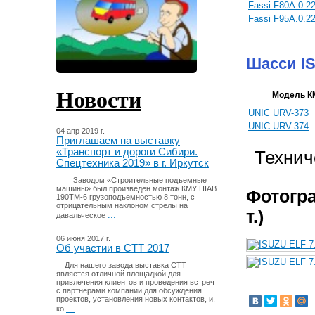
Fassi F80A.0.2
Fassi F95A.0.2
Шасси I
Новости
Модель К
UNIC URV-373
UNIC URV-374
04 апр 2019 г.
Приглашаем на выставку
«Транспорт и дороги Сибири.
Технич
Спецтехника 2019» в г. Иркутск
Заводом «Строительные подъемные
машины» был произведен монтаж КМУ HIAB
Фотогра
190TM-6 грузоподъемностью 8 тонн, с
отрицательным наклоном стрелы на
т.)
...
давальческое
06 июня 2017 г.
Об участии в СТТ 2017
Для нашего завода выставка СТТ
является отличной площадкой для
привлечения клиентов и проведения встреч
с партнерами компании для обсуждения
проектов, установления новых контактов, и,
...
ко