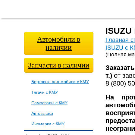
Главная
О
Модельный
Фотога
страница
компании
ряд
ISUZU 
Автомобили в
Главная с
наличии
ISUZU с К
(Полная мас
Запчасти в наличии
Заказать
т.)
от зав
Бортовые автомобили с КМУ
8 (800) 5
Тягачи с КМУ
На про
Самосвалы с КМУ
автомо
восприя
Автовышки
предос
Иномарки с КМУ
неогран