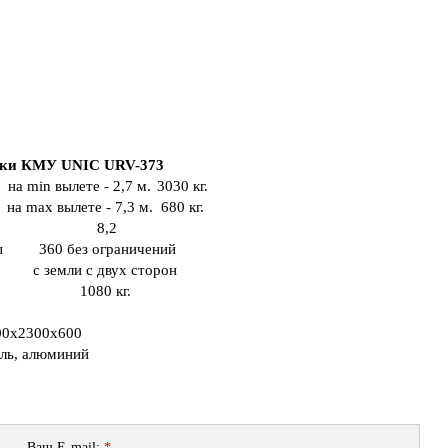
ики КМУ UNIC URV-373
на min вылете - 2,7 м.
3030 кг.
на maх вылете - 7,3 м.
680 кг.
8,2
ы
360 без ограничений
с земли с двух сторон
1080 кг.
00х2300х600
ль, алюминий
Ваш E-mail:
*