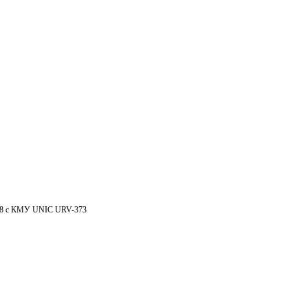
Черный
ры
Сервис
Контакты
список
78 с КМУ UNIC URV-373