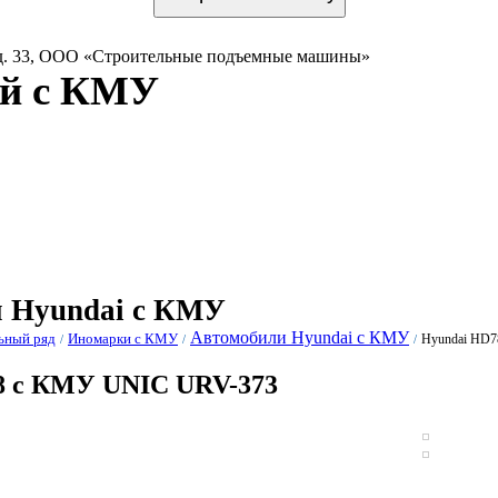
 д. 33, ООО «Строительные подъемные машины»
ей с КМУ
одельный
Фотогалерея
Видеогалерея
Партнёры
Диле
ряд
 Hyundai с КМУ
Автомобили Hyundai с КМУ
ьный ряд
Иномарки с КМУ
Hyundai HD
/
/
/
8 с КМУ UNIC URV-373