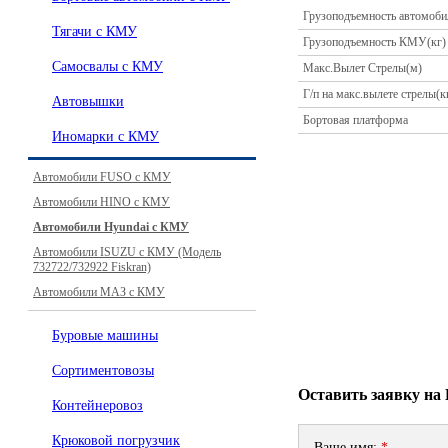
Грузоподъемность автомоби
Тягачи с КМУ
Грузоподъемность КМУ(кг)
Самосвалы с КМУ
Макс.Вылет Стрелы(м)
Г/п на макс.вылете стрелы(к
Автовышки
Бортовая платформа
Иномарки с КМУ
Автомобили FUSO с КМУ
Автомобили HINO с КМУ
Автомобили Hyundai с КМУ
Автомобили ISUZU с КМУ (Модель
732722/732922 Fiskran)
Автомобили МАЗ с КМУ
Буровые машины
Сортиментовозы
Оставить заявку н
Контейнеровоз
Крюковой погрузчик
Ваше имя:
*