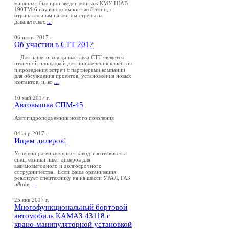
машины» был произведен монтаж КМУ HIAB
190TM-6 грузоподъемностью 8 тонн, с
отрицательным наклоном стрелы на
давальческое
...
06 июня 2017 г.
Об участии в СТТ 2017
Для нашего завода выставка СТТ является
отличной площадкой для привлечения клиентов
и проведения встреч с партнерами компании
для обсуждения проектов, установления новых
контактов, и, ко
...
10 май 2017 г.
Автовышка СПМ-45
Автогидроподъемник нового поколения
04 апр 2017 г.
Ищем дилеров!
Успешно развивающийся завод-изготовитель
спецтехники ищет дилеров для
взаимовыгодного и долгосрочного
сотрудничества. Если Ваша организация
реализует спецтехнику на на шасси УРАЛ, ГАЗ
и&nbs
...
25 янв 2017 г.
Многофункциональный бортовой
автомобиль КАМАЗ 43118 с
крано-манипуляторной установкой