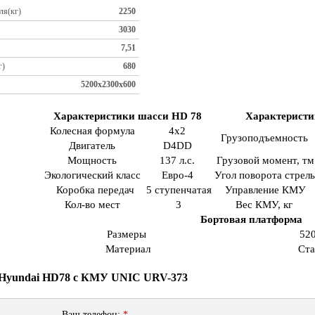
ля(кг)
2250
3030
7,51
г)
680
5200x2300x600
Характеристики шасси HD 78
Характерист
Колесная формула
4х2
Грузоподъемность
Двигатель
D4DD
Мощность
137 л.с.
Грузовой момент, тм
Экологический класс
Евро-4
Угол поворота стрел
Коробка передач
5 ступенчатая
Управление КМУ
Кол-во мест
3
Вес КМУ, кг
Бортовая платформа
Размеры
52
Материал
Ста
а Hyundai HD78 с КМУ UNIC URV-373
Ваш телефон:
*