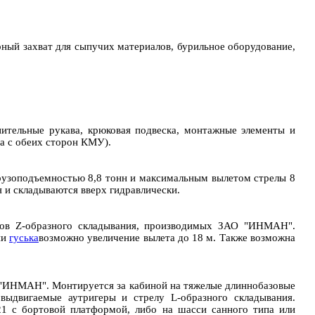
ый захват для сыпучих материалов, бурильное оборудование,
нительные рукава, крюковая подвеска, монтажные элементы и
а с обеих сторон КМУ).
грузоподъемностью 8,8 тонн и максимальным вылетом стрелы 8
 и складываются вверх гидравлически.
оров Z-образного складывания, производимых ЗАО "ИНМАН".
ии
гуська
возможно увеличение вылета до 18 м. Также возможна
 "ИНМАН". Монтируется за кабиной на тяжелые длиннобазовые
выдвигаемые аутригеры и стрелу L-образного складывания.
1 с бортовой платформой, либо на шасси санного типа или