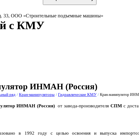
 д. 33, ООО «Строительные подъемные машины»
ей с КМУ
одельный
Фотогалерея
Видеогалерея
Партнёры
Диле
ряд
улятор ИНМАН (Россия)
ьный ряд
Кран-манипуляторы
Гидравлические КМУ
Кран-манипулятор ИНМ
/
/
/
пулятор ИНМАН (Россия)
от завода-производителя
СПМ
с доста
овано в 1992 году с целью освоения и выпуска импортоз