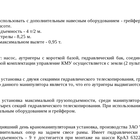
ользовать с дополнительным навесным оборудованием - грейферн
ысоте.
ъемность - 4 т/2 м.
релы - 8,25 м.
аксимальном вылете - 0,95 т.
 насос, аутригеры с короткой базой, гидравлический бак, соеди
вой комплектации управление КМУ осуществляется с земли (2 пульт
установка с двумя секциями гидравлического телескопирования, 
данного манипулятора является то, что его аутригеры выдвигаются
 установка максимальной грузоподъемности, среди манипулят
тырех секций гидравлического телескопирования. При использован
рильным оборудованием и грейфером.
дняшний день краноманипуляторная установка, производства ЗАО
нительных опор на заднем свесе рамы. Имеет гидравлически 
одъемность - 9 т достигается при монтаже на шасси КрАЗ 6322