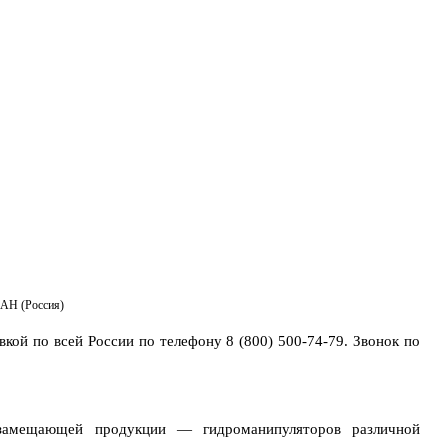
Черный
ры
Сервис
Контакты
список
АН (Россия)
вкой по всей России по телефону
8 (800) 500-74-79. Звонок по
амещающей продукции — гидроманипуляторов различной