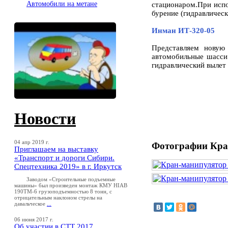
Автомобили на метане
стационаром.При испо
бурение (гидравлическ
Инман ИТ-320-05
Представляем новую
автомобильные шасси.
гидравлический вылет 
Новости
04 апр 2019 г.
Фотографии Кра
Приглашаем на выставку
«Транспорт и дороги Сибири.
Спецтехника 2019» в г. Иркутск
Заводом «Строительные подъемные
машины» был произведен монтаж КМУ HIAB
190TM-6 грузоподъемностью 8 тонн, с
отрицательным наклоном стрелы на
давальческое
...
06 июня 2017 г.
Об участии в СТТ 2017