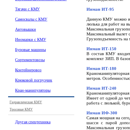
Тягачи с КМУ
Инман ИТ-95
Данную КМУ можно исп
Самосвалы с КМУ
люлька для работ на в
Максимальная грузопод
Автовышки
Максимальный вылет ст
Грузоподъемность на м
Иномарки с КМУ
Инман ИТ-150
Буровые машины
В состав КМУ входит:
комплект ЗИП. В базо
Сортиментовозы
Инман ИТ-180
Контейнеровоз
Краноманипуляторная 
метров. Особенностью 
Крюковой погрузчик
Инман ИТ-240
Кран-манипуляторы
Краноманипуляторная
Имеет от одной до че
Гидравлические КМУ
работа с люлькой, бу
Тросовые КМУ
Инман ИФ-300
Самая мощная на сего
Другая спецтехника
шасси с парой допол
Максимальная грузоп