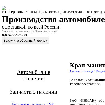
г. Набережные Челны, Промкомзона, Индустриальный проезд,
Производство автомобил
с доставкой по всей России!
Звонок со всех телефонов по России бесплатный
8-804-333-80-70
Главная
О
М
страница
компании
Кран-манип
Автомобили в
Главная страница
Модел
/
наличии
Заказать кран-мани
России бесплатны
й.
Запчасти в наличии
ЗАО «ИНМАН» образ
Бортовые автомобили с КМУ
грузоподъемности.