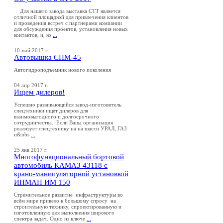
Для нашего завода выставка СТТ является
отличной площадкой для привлечения клиентов
и проведения встреч с партнерами компании
для обсуждения проектов, установления новых
контактов, и, ко
...
10 май 2017 г.
Автовышка СПМ-45
Автогидроподъемник нового поколения
04 апр 2017 г.
Ищем дилеров!
Успешно развивающийся завод-изготовитель
спецтехники ищет дилеров для
взаимовыгодного и долгосрочного
сотрудничества. Если Ваша организация
реализует спецтехнику на на шасси УРАЛ, ГАЗ
и&nbs
...
25 янв 2017 г.
Многофункциональный бортовой
автомобиль КАМАЗ 43118 с
крано-манипуляторной установкой
ИНМАН ИМ 150
Стремительное развитие инфраструктуры во
всём мире привело к большому спросу на
строительную технику, спроектированную и
изготовленную для выполнения широкого
спектра задач. Одно из ключе
...