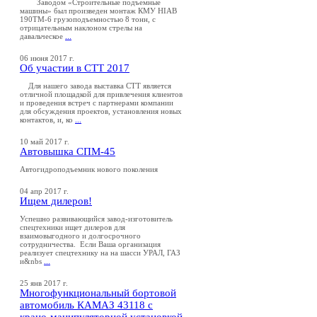
Заводом «Строительные подъемные
машины» был произведен монтаж КМУ HIAB
190TM-6 грузоподъемностью 8 тонн, с
отрицательным наклоном стрелы на
давальческое
...
06 июня 2017 г.
Об участии в СТТ 2017
Для нашего завода выставка СТТ является
отличной площадкой для привлечения клиентов
и проведения встреч с партнерами компании
для обсуждения проектов, установления новых
контактов, и, ко
...
10 май 2017 г.
Автовышка СПМ-45
Автогидроподъемник нового поколения
04 апр 2017 г.
Ищем дилеров!
Успешно развивающийся завод-изготовитель
спецтехники ищет дилеров для
взаимовыгодного и долгосрочного
сотрудничества. Если Ваша организация
реализует спецтехнику на на шасси УРАЛ, ГАЗ
и&nbs
...
25 янв 2017 г.
Многофункциональный бортовой
автомобиль КАМАЗ 43118 с
крано-манипуляторной установкой