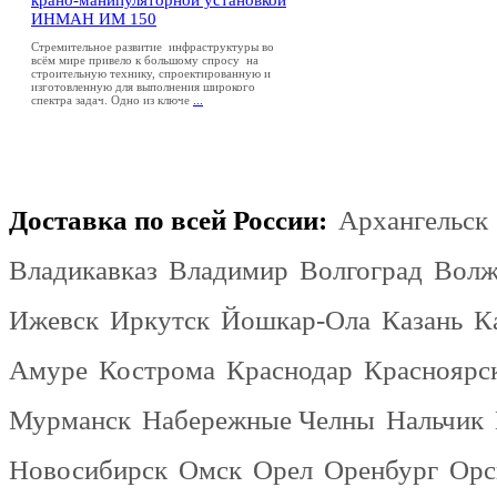
ИНМАН ИМ 150
Стремительное развитие инфраструктуры во
всём мире привело к большому спросу на
строительную технику, спроектированную и
изготовленную для выполнения широкого
спектра задач. Одно из ключе
...
Доставка по всей России:
Архангельск
Владикавказ
Владимир
Волгоград
Волж
Ижевск
Иркутск
Йошкар-Ола
Казань
К
Амуре
Кострома
Краснодар
Красноярс
Мурманск
Набережные Челны
Нальчик
Новосибирск
Омск
Орел
Оренбург
Орс