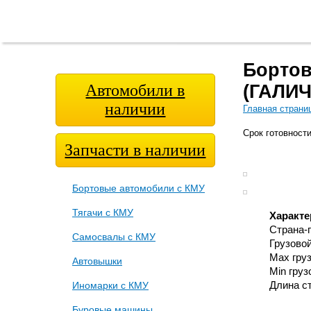
Главная
О
Модельный
Фотога
страница
компании
ряд
Бортов
Автомобили в
(ГАЛИ
наличии
Главная страни
Срок готовности
Запчасти в наличии
Бортовые автомобили с КМУ
Тягачи с КМУ
Характе
Страна-
Самосвалы с КМУ
Грузово
Max гру
Автовышки
Min гру
Иномарки с КМУ
Длина с
Буровые машины