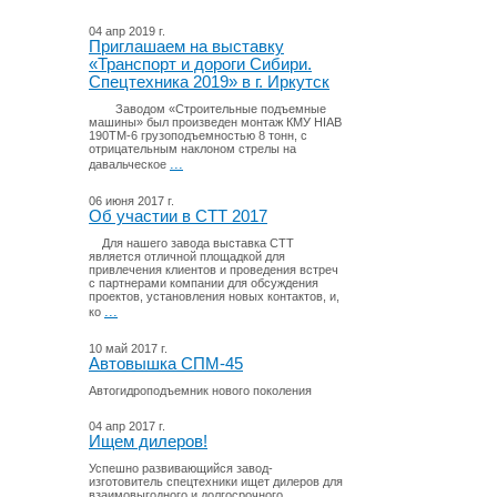
04 апр 2019 г.
Приглашаем на выставку
«Транспорт и дороги Сибири.
Спецтехника 2019» в г. Иркутск
Заводом «Строительные подъемные
машины» был произведен монтаж КМУ HIAB
190TM-6 грузоподъемностью 8 тонн, с
отрицательным наклоном стрелы на
...
давальческое
06 июня 2017 г.
Об участии в СТТ 2017
Для нашего завода выставка СТТ
является отличной площадкой для
привлечения клиентов и проведения встреч
с партнерами компании для обсуждения
проектов, установления новых контактов, и,
...
ко
10 май 2017 г.
Автовышка СПМ-45
Автогидроподъемник нового поколения
04 апр 2017 г.
Ищем дилеров!
Успешно развивающийся завод-
изготовитель спецтехники ищет дилеров для
взаимовыгодного и долгосрочного