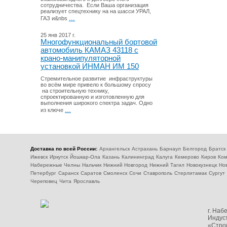
сотрудничества. Если Ваша организация
реализует спецтехнику на на шасси УРАЛ,
...
ГАЗ и&nbs
25 янв 2017 г.
Многофункциональный бортовой
автомобиль КАМАЗ 43118 с
крано-манипуляторной
установкой ИНМАН ИМ 150
Стремительное развитие инфраструктуры
во всём мире привело к большому спросу
на строительную технику,
спроектированную и изготовленную для
выполнения широкого спектра задач. Одно
...
из ключе
Доставка по всей России:
Архангельск
Астрахань
Барнаул
Белгород
Братск
Ижевск
Иркутск
Йошкар-Ола
Казань
Калининград
Калуга
Кемерово
Киров
Ком
Набережные Челны
Нальчик
Нижний Новгород
Нижний Тагил
Новокузнецк
Но
Петербург
Саранск
Саратов
Смоленск
Сочи
Ставрополь
Стерлитамак
Сургут
Череповец
Чита
Ярославль
г. На
Индуст
«Стро