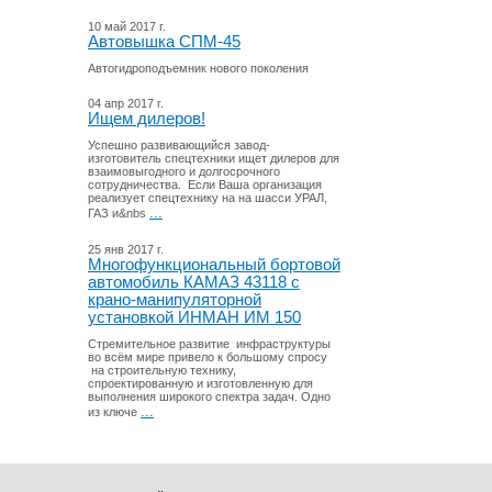
10 май 2017 г.
Автовышка СПМ-45
Автогидроподъемник нового поколения
04 апр 2017 г.
Ищем дилеров!
Успешно развивающийся завод-
изготовитель спецтехники ищет дилеров для
взаимовыгодного и долгосрочного
сотрудничества. Если Ваша организация
реализует спецтехнику на на шасси УРАЛ,
...
ГАЗ и&nbs
25 янв 2017 г.
Многофункциональный бортовой
автомобиль КАМАЗ 43118 с
крано-манипуляторной
установкой ИНМАН ИМ 150
Стремительное развитие инфраструктуры
во всём мире привело к большому спросу
на строительную технику,
спроектированную и изготовленную для
выполнения широкого спектра задач. Одно
...
из ключе