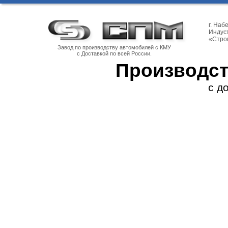
г. На
Индуст
«Стро
Завод по производству автомобилей с КМУ
с Доставкой по всей России.
Производст
с д