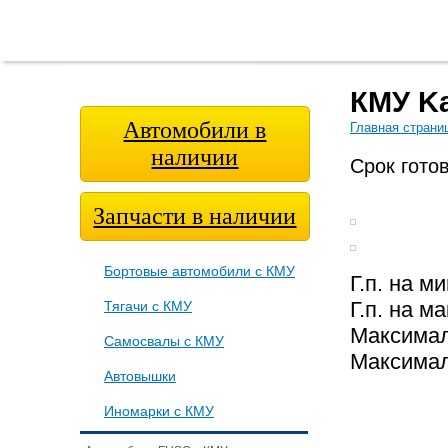
Главная
О
Модельный
Фотога
страница
компании
ряд
КМУ Ka
Автомобили в
Главная страни
наличии
Срок гото
Запчасти в наличии
Бортовые автомобили с КМУ
Г.п. на м
Г.п. на м
Тягачи с КМУ
Максимал
Самосвалы с КМУ
Максимал
Автовышки
Иномарки с КМУ