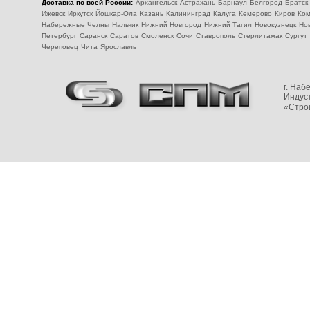
Доставка по всей России:
Архангельск
Астрахань
Барнаул
Белгород
Братск
Ижевск
Иркутск
Йошкар-Ола
Казань
Калининград
Калуга
Кемерово
Киров
Ком
Набережные Челны
Нальчик
Нижний Новгород
Нижний Тагил
Новокузнецк
Но
Петербург
Саранск
Саратов
Смоленск
Сочи
Ставрополь
Стерлитамак
Сургут
Череповец
Чита
Ярославль
г. На
Индуст
«Стро