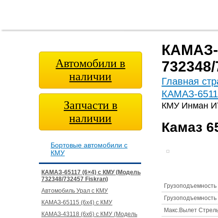
Главная
О
Модельный
Фотога
страница
компании
ряд
КАМАЗ-6
Автомобили в
732348/
наличии
Главная стр
КАМАЗ-65117
Запчасти в
КМУ Инман И
наличии
Камаз 6
Бортовые автомобили с
КМУ
КАМАЗ-65117 (6×4) с КМУ (Модель
732348/732457 Fiskran)
Грузоподъемность 
Автомобиль Урал с КМУ
Грузоподъемность 
КАМАЗ-65115 (6х4) с КМУ
Макс.Вылет Стрел
КАМАЗ-43118 (6х6) с КМУ (Модель