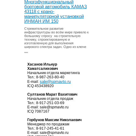
Многофункциональный
бортовой автомобиль КАМАЗ
43118 с крано-
манипуляторной установкой
ИНМАН ИМ 150
Стремительное развитие
инфраструктуры во всём мире привело к
большому спросу на строительную
технику, спроектированную и
изготовленную для выполнения
широкого спектра задач. Одно из ключе
...
Хасанов Ильнур
Хаматсалихович
Начальник отдела маркетинга
Тел.: 8-987-263-80-40
sale@spmavto.ru
E-mail:
ICQ
453438920
Султанов Марат Вахитович
Начальник отдела продаж
Тел.: 8-917-251-03-69
E-mail:
sale@spmavto.ru
ICQ
7087167
Горбунов Максим Николаевич
Менеджер по продажам
Тел.: 8-917-245-41-61
E-mail:
sale@spmavto.ru