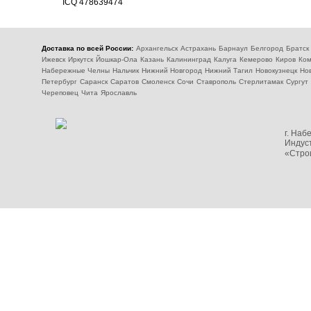
ICQ
478639474
Доставка по всей России:
Архангельск
Астрахань
Барнаул
Белгород
Братск
Ижевск
Иркутск
Йошкар-Ола
Казань
Калининград
Калуга
Кемерово
Киров
Ком
Набережные Челны
Нальчик
Нижний Новгород
Нижний Тагил
Новокузнецк
Но
Петербург
Саранск
Саратов
Смоленск
Сочи
Ставрополь
Стерлитамак
Сургут
Череповец
Чита
Ярославль
г. На
Индуст
«Стро