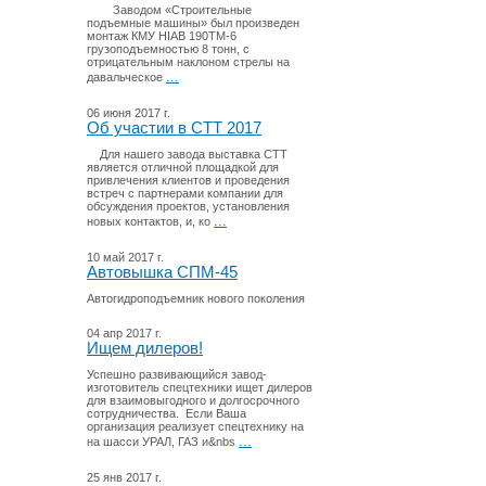
Заводом «Строительные
подъемные машины» был произведен
монтаж КМУ HIAB 190TM-6
грузоподъемностью 8 тонн, с
отрицательным наклоном стрелы на
...
давальческое
06 июня 2017 г.
Об участии в СТТ 2017
Для нашего завода выставка СТТ
является отличной площадкой для
привлечения клиентов и проведения
встреч с партнерами компании для
обсуждения проектов, установления
...
новых контактов, и, ко
10 май 2017 г.
Автовышка СПМ-45
Автогидроподъемник нового поколения
04 апр 2017 г.
Ищем дилеров!
Успешно развивающийся завод-
изготовитель спецтехники ищет дилеров
для взаимовыгодного и долгосрочного
сотрудничества. Если Ваша
организация реализует спецтехнику на
...
на шасси УРАЛ, ГАЗ и&nbs
25 янв 2017 г.